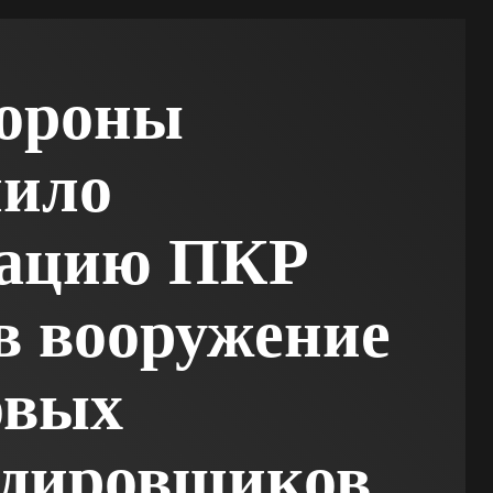
ороны
шило
рацию ПКР
в вооружение
овых
рдировщиков