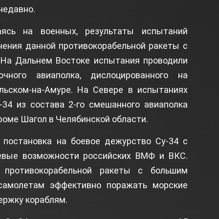
 недавно.
аясь на военных, результаты испытаний
нения данной противокорабельной ракеты с
На Дальнем Востоке испытания проводили
очного авиаполка, дислоцированного на
ьском-на-Амуре. На Севере в испытаниях
-34 из состава 2-го смешанного авиаполка
роме Шагол в Челябинской области.
 постановка на боевое дежурство Су-34 с
евые возможности российских ВМФ и ВКС.
 противокорабельной ракеты с большим
самолетам эффективно поражать морские
ержку кораблям.