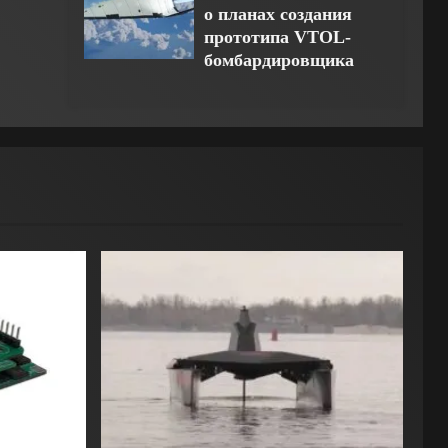
о планах создания
прототипа VTOL-
бомбардировщика