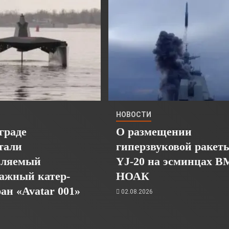
НОВОСТИ
граде
О размещении
тали
гиперзвуковой ракет
пляемый
YJ-20 на эсминцах 
ажный катер-
НОАК
ан «Avatar 001»
02.08.2026