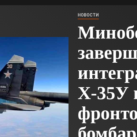
НОВОСТИ
Миноб
завер
интег
Х-35У 
фронт
бомба