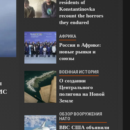
residents of
Konstantinovka
recount the horrors
they endured
АФРИКА
Россия в Африке:
новые рынки и
союзы
ВОЕННАЯ ИСТОРИЯ
О создании
ы
Центрального
ВМС
полигона на Новой
Земле
ОБЗОР ВООРУЖЕНИЯ
НАТО
ВВС США объявили