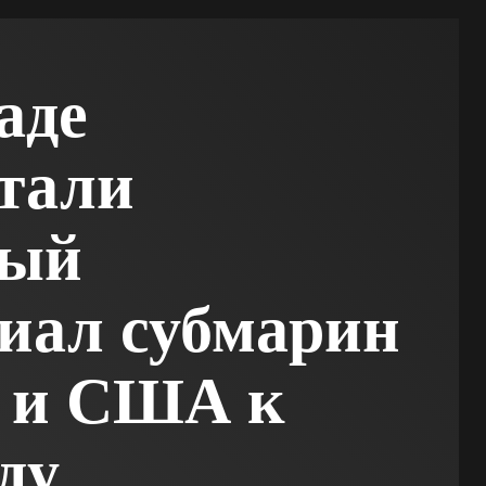
аде
тали
ный
иал субмарин
и и США к
ду