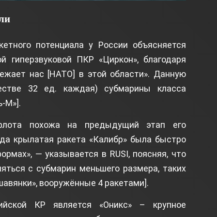
ели
кетного потенциала у России объясняется
й гиперзвуковой ПКР «Циркон», благодаря
режает нас [НАТО] в этой области». Данную
естве 32 ед. каждая) субмарины класса
-М»].
 флота похожа на предыдущий этап его
гда крылатая ракета «Калибр» была быстро
ормах», — указывается в RUSI, поясняя, что
яться с субмарин меньшего размера, таких
шавянки», вооружённые 4 ракетами].
сийской КР является «Оникс» – крупное