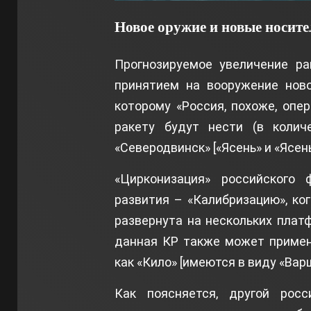
Новое оружие и новые носит
Прогнозируемое увеличение ра
принятием на вооружение ново
которому «Россия, похоже, опе
ракету будут нести (в колич
«Северодвинск» [«Ясень» и «Ясень
«Цирконизация» российского
развития – «Калибризацию», ко
развернута на нескольких платф
данная КР также может примен
как «Кило» [имеются в виду «Вар
Как поясняется, другой рос