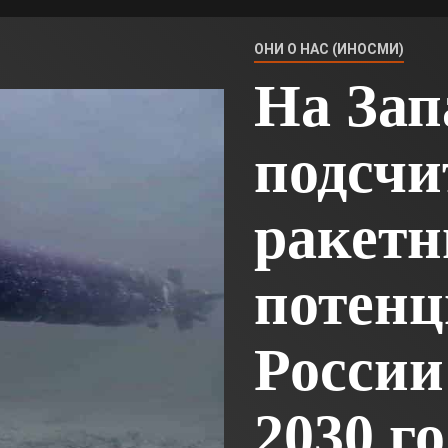
ОНИ О НАС (ИНОСМИ)
На Зап
подсчи
ракет
потенц
Росси
2030 го