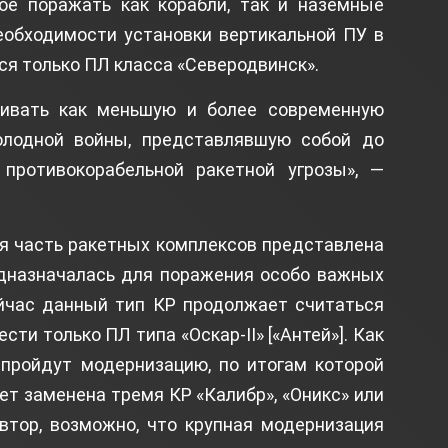
ное поражать как корабли, так и наземные
необходимости установки вертикальной ПУ в
я только ПЛ класса «Северодвинск».
ривать как меньшую и более современную
олодной войны, представлявшую собой до
противокорабельной ракетной угрозы», —
я часть ракетных комплексов представлена
едназначалась для поражения особо важных
ейчас данный тип КР продолжает считаться
сти только ПЛ типа «Оскар-II» [«Антей»]. Как
пройдут модернизацию, по итогам которой
дет заменена тремя КР «Калибр», «Оникс» или
втор, возможно, что крупная модернизация