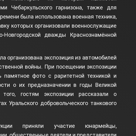
и Чебаркульского гарнизона, также для
ремени была использована военная техника,
тавку которых организовали военнослужащие
ко-Новгородской дважды Краснознамённой
ла организована экспозиция из автомобилей
ственной войны. При посещении экспозиции
 памятное фото с раритетной техникой и
ости о их предназначении в годы Великой
 того, гостям экспозиции рассказали о
гах Уральского добровольческого танкового
укции приняли участие юнармейцы,
ии, общественные деятели и представители