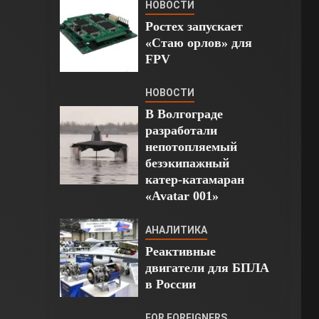
НОВОСТИ
Ростех запускает
«Стаю орлов» для
FPV
НОВОСТИ
В Волгограде
разработали
непотопляемый
безэкипажный
катер-катамаран
«Avatar 001»
АНАЛИТИКА
Реактивные
двигатели для БПЛА
в России
FOR FOREIGNERS