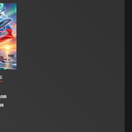
Е
ов
ии