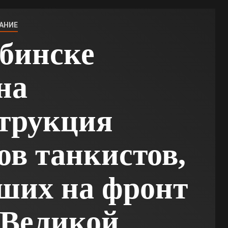
АНИЕ
бинске
на
трукция
ов танкистов,
ших на фронт
 Великой