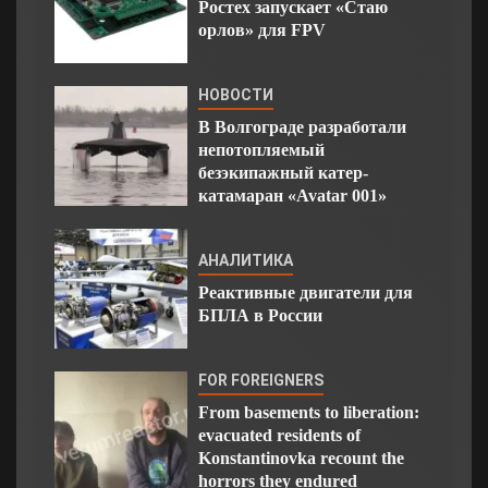
Ростех запускает «Стаю
орлов» для FPV
НОВОСТИ
В Волгограде разработали
непотопляемый
безэкипажный катер-
катамаран «Avatar 001»
АНАЛИТИКА
Реактивные двигатели для
БПЛА в России
FOR FOREIGNERS
From basements to liberation:
evacuated residents of
Konstantinovka recount the
horrors they endured