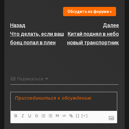
Обсудить на форуме »
Назад
Далее
Что делать, если ваш
Китай поднял в небо
боец попал в плен
новый транспортник
Подписаться
{}
[+]