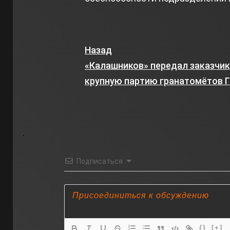
Назад
«Калашников» передал заказчик
крупную партию гранатомётов 
Подписаться
{}
[+]