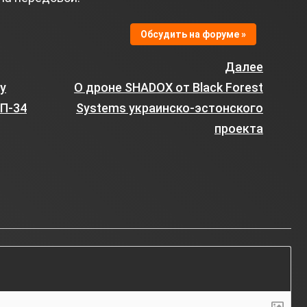
Обсудить на форуме »
Далее
у
О дроне SHADOX от Black Forest
ГП-34
Systems украинско‑эстонского
проекта