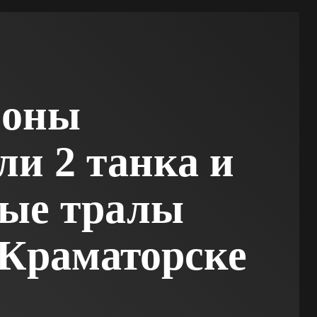
роны
ли 2 танка и
вые тралы
Краматорске