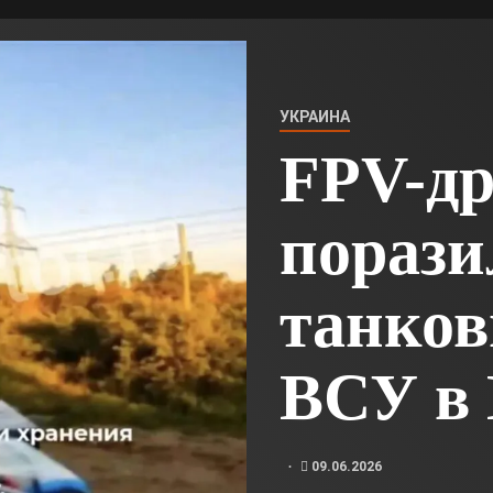
УКРАИНА
FPV-д
порази
танко
ВСУ в 
09.06.2026