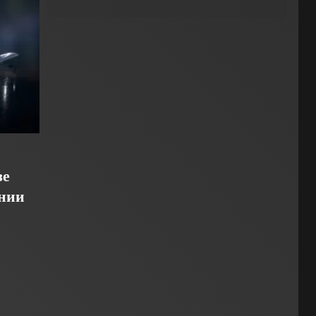
зе
нии