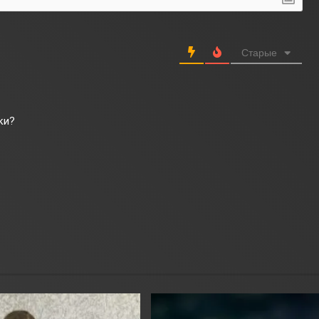
Старые
ки?