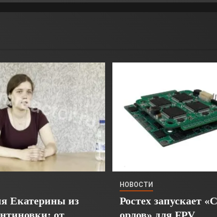
НОВОСТИ
я Екатерины из
Ростех запускает «
нтиновки: от
орлов» для FPV