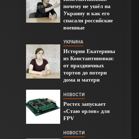
почему не ушёл на
Украину и как его
спасали российские
военные
УКРАИНА
История Екатерины
из Константиновки:
от праздничных
тортов до потери
дома и матери
НОВОСТИ
Ростех запускает
«Стаю орлов» для
FPV
НОВОСТИ