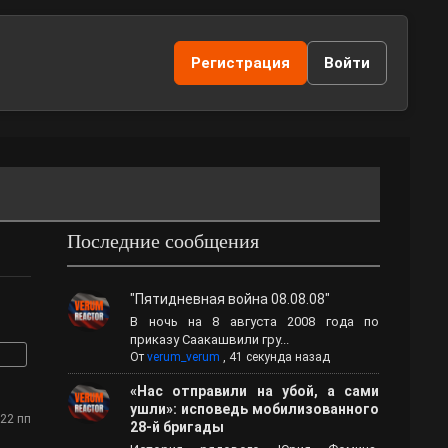
Регистрация
Войти
Последние сообщения
"Пятидневная война 08.08.08"
В ночь на 8 августа 2008 года по
приказу Саакашвили гру...
От
verum_verum
,
41 секунда назад
«Нас отправили на убой, а сами
ушли»: исповедь мобилизованного
:22 пп
28-й бригады