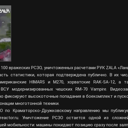
100 вражеских РСЗО, уничтоженных расчетами РУК ZALA «Лан
асть статистики, которая подтверждена публично. В их чис
мериканские HIMARS и M270, хорватские RAK-SA-12, а т
 ВСУ модернизированных чешских RM-70 Vampire. Видеоза
но фиксируют высокоточные попадания в боекомплект и пуск
онации многотонной техники.
О по Краматорско‑Дружковскому направлению мы публику
eactor.ru. Уничтожение РСЗО остается одной из сложне
йшей мобильности: машины покидают позицию сразу после залп