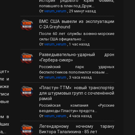
История рядового Юрия Фомина,
попавшего в плен под Друж...
От
verum_verum
,
29 минут назад
ВМС США вывели из эксплуатации
C-2A Greyhound
После 60 лет службы военно-морские
силы США официально ...
От
verum_verum
,
1 час назад
Разведывательно-ударный дрон
«Гербера-сикер»
Российский парк ударных
цет»
беспилотников пополнился новым ...
От
verum_verum
,
3 часа назад
ле и
акже
«Пластун-ТТМ»: новый транспортёр
для штурмовых групп с сочленённой
писи
рамой
овые
Российская компания «Русские
вездеходы Пластун» предста...
ем в
От
verum_verum
,
4 часа назад
йших
Легендарному ночному тарану
а,…
Виктора Талалихина - 85 лет