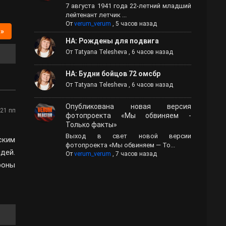
7 августа 1941 года 22-летний младший
лейтенант летчик ...
От
verum_verum
,
5 часов назад
 »
НА: Рождены для подвига
От
Tatyana Telesheva
,
6 часов назад
НА: Будни бойцов 72 омсбр
От
Tatyana Telesheva
,
6 часов назад
Опубликована новая версия
:21 пп
фотопроекта «Мы обвиняем -
Только факты»
Выход в свет новой версии
ским
фотопроекта «Мы обвиняем — То...
дей.
От
verum_verum
,
7 часов назад
роны