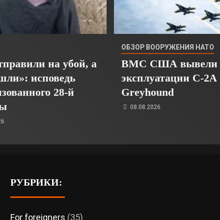
ОБЗОР ВООРУЖЕНИЯ НАТО
тправили на убой, а
ВМС США вывели 
шли»: исповедь
эксплуатации C-2A
зованного 28-й
Greyhound
ды
08.08.2026
26
РУБРИКИ:
For foreigners
(35)