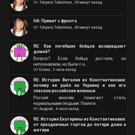
От
Tatyana Telesheva
,
39 минут назад
НА: Привет с фронта
От
Tatyana Telesheva
,
40 минут назад
RE: Как погибших бойцов возвращают
домой?
Вопрос? Если бойца достали, он
непознаваем, но были с н...
От
Елена
,
3 часа назад
RE: История Виталия из Константиновки:
почему не ушёл на Украину и как его
спасали российские военные
Россия многим помогает стать
нормальными людьми. Помоги...
От
Андрей
,
4 часа назад
RE: История Екатерины из Константиновки:
от праздничных тортов до потери дома и
матери