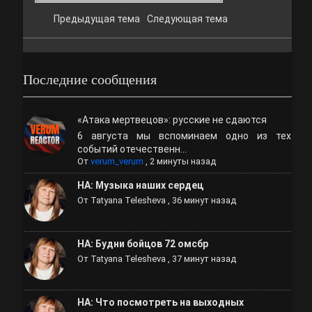
Предыдущая тема
Следующая тема
Последние сообщения
«Атака мертвецов»: русские не сдаются
6 августа мы вспоминаем одно из тех
событий отечественн...
От
verum_verum
,
2 минуты назад
НА: Музыка наших сердец
От
Tatyana Telesheva
,
36 минут назад
НА: Будни бойцов 72 омсбр
От
Tatyana Telesheva
,
37 минут назад
НА: Что посмотреть на выходных