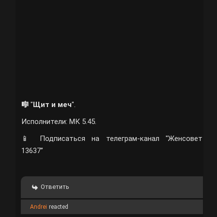
🎼
"
Щит и меч
".
Исполнители: МК 5.45.
📱
Подписаться на телеграм-канал "Женсовет
13637”
Ответить
Andrei
reacted