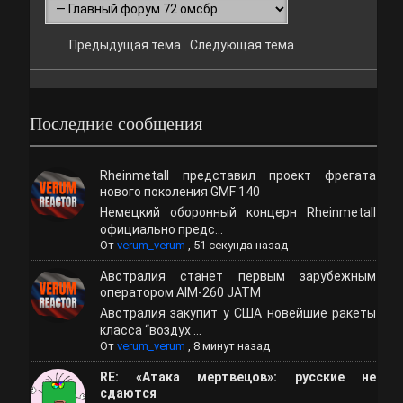
Предыдущая тема
Следующая тема
Последние сообщения
Rheinmetall представил проект фрегата
нового поколения GMF 140
Немецкий оборонный концерн Rheinmetall
официально предс...
От
verum_verum
,
51 секунда назад
Австралия станет первым зарубежным
оператором AIM-260 JATM
Австралия закупит у США новейшие ракеты
класса “воздух ...
От
verum_verum
,
8 минут назад
RE: «Атака мертвецов»: русские не
сдаются