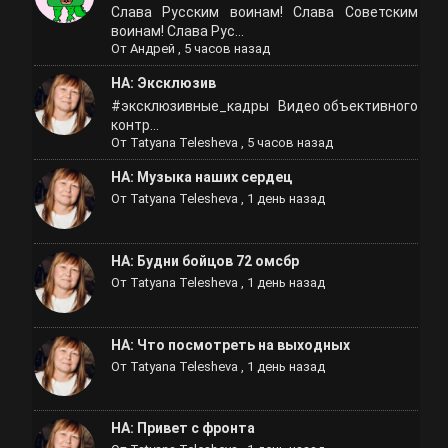
Слава Русским воинам! Слава Советским
воинам! Слава Рус...
От
Андрей
,
5 часов назад
НА: Эксклюзив
#эксклюзивные_кадры Видео объективного
контр...
От
Tatyana Telesheva
,
5 часов назад
НА: Музыка наших сердец
От
Tatyana Telesheva
,
1 день назад
НА: Будни бойцов 72 омсбр
От
Tatyana Telesheva
,
1 день назад
НА: Что посмотреть на выходных
От
Tatyana Telesheva
,
1 день назад
НА: Привет с фронта