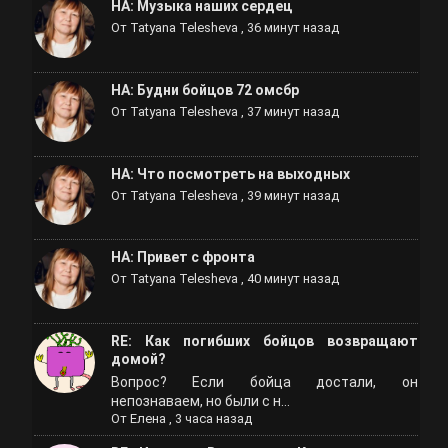
НА: Музыка наших сердец
От
Tatyana Telesheva
,
36 минут назад
НА: Будни бойцов 72 омсбр
От
Tatyana Telesheva
,
37 минут назад
НА: Что посмотреть на выходных
От
Tatyana Telesheva
,
39 минут назад
НА: Привет с фронта
От
Tatyana Telesheva
,
40 минут назад
RE: Как погибших бойцов возвращают
домой?
Вопрос? Если бойца достали, он
непознаваем, но были с н...
От
Елена
,
3 часа назад