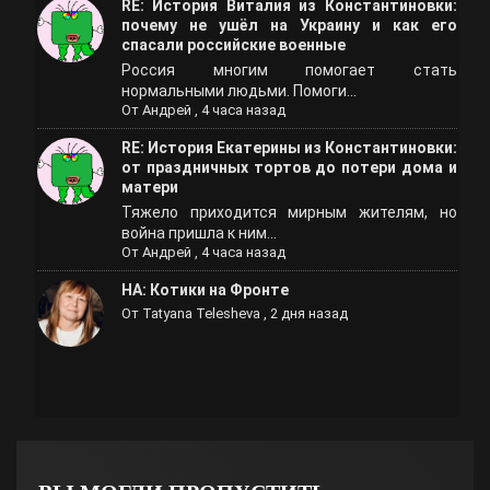
RE: История Виталия из Константиновки:
почему не ушёл на Украину и как его
спасали российские военные
Россия многим помогает стать
нормальными людьми. Помоги...
От
Андрей
,
4 часа назад
RE: История Екатерины из Константиновки:
от праздничных тортов до потери дома и
матери
Тяжело приходится мирным жителям, но
война пришла к ним...
От
Андрей
,
4 часа назад
НА: Котики на Фронте
От
Tatyana Telesheva
,
2 дня назад