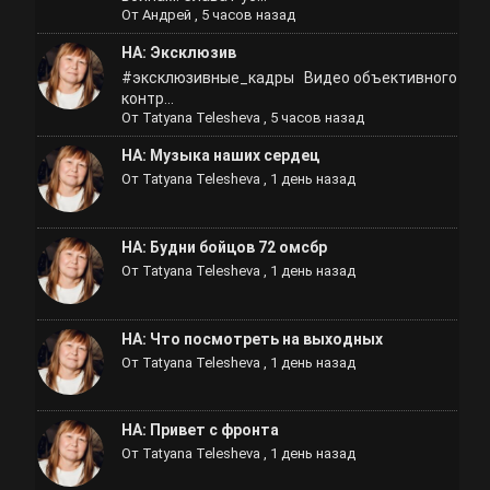
От
Андрей
,
5 часов назад
НА: Эксклюзив
#эксклюзивные_кадры Видео объективного
контр...
От
Tatyana Telesheva
,
5 часов назад
НА: Музыка наших сердец
От
Tatyana Telesheva
,
1 день назад
НА: Будни бойцов 72 омсбр
От
Tatyana Telesheva
,
1 день назад
НА: Что посмотреть на выходных
От
Tatyana Telesheva
,
1 день назад
НА: Привет с фронта
От
Tatyana Telesheva
,
1 день назад