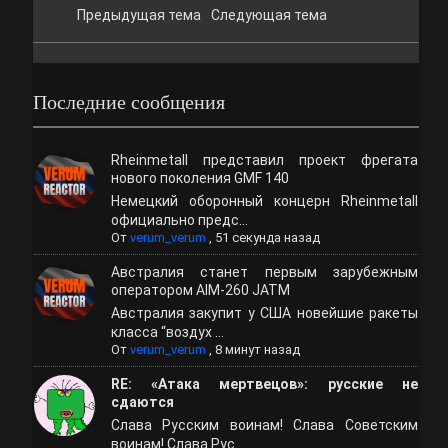
Предыдущая тема
Следующая тема
Последние сообщения
Rheinmetall представил проект фрегата
нового поколения GMF 140
Немецкий оборонный концерн Rheinmetall
официально предс...
От
verum_verum
,
51 секунда назад
Австралия станет первым зарубежным
оператором AIM-260 JATM
Австралия закупит у США новейшие ракеты
класса “воздух ...
От
verum_verum
,
8 минут назад
RE: «Атака мертвецов»: русские не
сдаются
Слава Русским воинам! Слава Советским
воинам! Слава Рус...