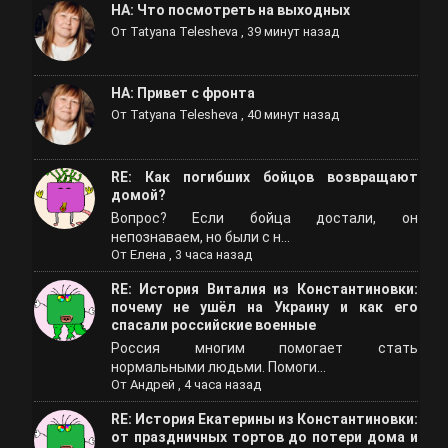
НА: Что посмотреть на выходных
От
Tatyana Telesheva
,
39 минут назад
НА: Привет с фронта
От
Tatyana Telesheva
,
40 минут назад
RE: Как погибших бойцов возвращают
домой?
Вопрос? Если бойца достали, он
непознаваем, но были с н...
От
Елена
,
3 часа назад
RE: История Виталия из Константиновки:
почему не ушёл на Украину и как его
спасали российские военные
Россия многим помогает стать
нормальными людьми. Помоги...
От
Андрей
,
4 часа назад
RE: История Екатерины из Константиновки:
от праздничных тортов до потери дома и