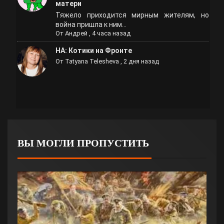
матери
Тяжело приходится мирным жителям, но
война пришла к ним...
От
Андрей
,
4 часа назад
НА: Котики на Фронте
От
Tatyana Telesheva
,
2 дня назад
ВЫ МОГЛИ ПРОПУСТИТЬ