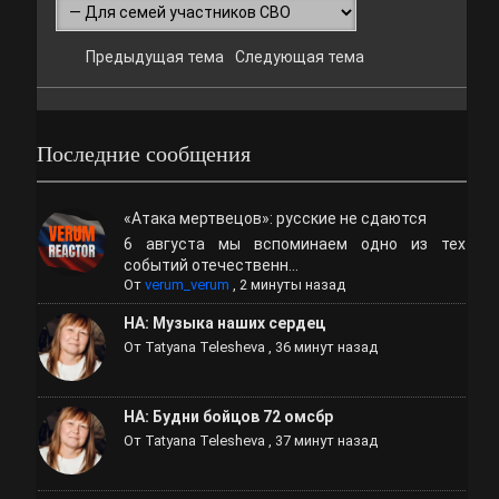
Предыдущая тема
Следующая тема
Последние сообщения
«Атака мертвецов»: русские не сдаются
6 августа мы вспоминаем одно из тех
событий отечественн...
От
verum_verum
,
2 минуты назад
НА: Музыка наших сердец
От
Tatyana Telesheva
,
36 минут назад
НА: Будни бойцов 72 омсбр
От
Tatyana Telesheva
,
37 минут назад