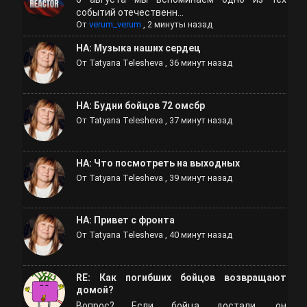
событий отечественн...
От
verum_verum
,
2 минуты назад
НА: Музыка наших сердец
От
Tatyana Telesheva
,
36 минут назад
НА: Будни бойцов 72 омсбр
От
Tatyana Telesheva
,
37 минут назад
НА: Что посмотреть на выходных
От
Tatyana Telesheva
,
39 минут назад
НА: Привет с фронта
От
Tatyana Telesheva
,
40 минут назад
RE: Как погибших бойцов возвращают
домой?
Вопрос? Если бойца достали, он