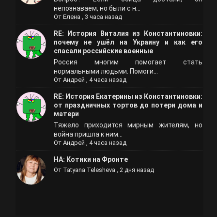
непознаваем, но были с н...
От
Елена
,
3 часа назад
RE: История Виталия из Константиновки:
почему не ушёл на Украину и как его
спасали российские военные
Россия многим помогает стать
нормальными людьми. Помоги...
От
Андрей
,
4 часа назад
RE: История Екатерины из Константиновки:
от праздничных тортов до потери дома и
матери
Тяжело приходится мирным жителям, но
война пришла к ним...
От
Андрей
,
4 часа назад
НА: Котики на Фронте
От
Tatyana Telesheva
,
2 дня назад