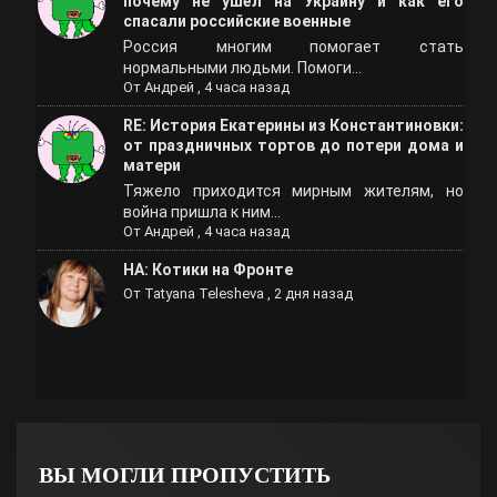
почему не ушёл на Украину и как его
спасали российские военные
Россия многим помогает стать
нормальными людьми. Помоги...
От
Андрей
,
4 часа назад
RE: История Екатерины из Константиновки:
от праздничных тортов до потери дома и
матери
Тяжело приходится мирным жителям, но
война пришла к ним...
От
Андрей
,
4 часа назад
НА: Котики на Фронте
От
Tatyana Telesheva
,
2 дня назад
ВЫ МОГЛИ ПРОПУСТИТЬ