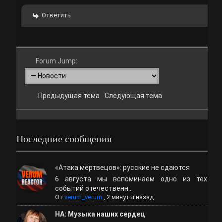
Ответить
Forum Jump:
Предыдущая тема
Следующая тема
Последние сообщения
«Атака мертвецов»: русские не сдаются
6 августа мы вспоминаем одно из тех
событий отечественн...
От
verum_verum
,
2 минуты назад
НА: Музыка наших сердец