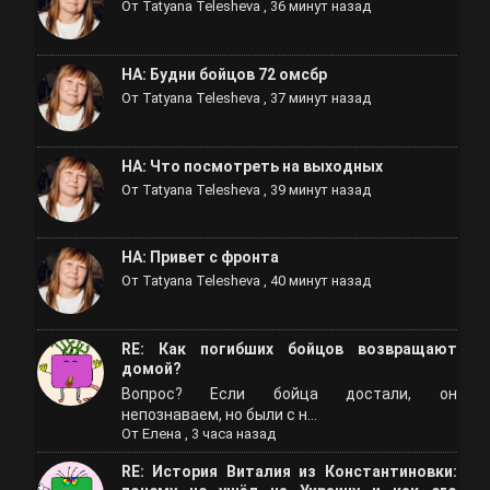
От
Tatyana Telesheva
,
36 минут назад
НА: Будни бойцов 72 омсбр
От
Tatyana Telesheva
,
37 минут назад
НА: Что посмотреть на выходных
От
Tatyana Telesheva
,
39 минут назад
НА: Привет с фронта
От
Tatyana Telesheva
,
40 минут назад
RE: Как погибших бойцов возвращают
домой?
Вопрос? Если бойца достали, он
непознаваем, но были с н...
От
Елена
,
3 часа назад
RE: История Виталия из Константиновки: