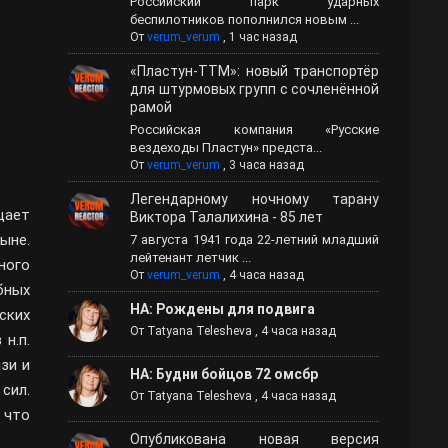
Российский парк ударных
беспилотников пополнился новым ...
От
verum_verum
,
1 час назад
«Пластун-ТТМ»: новый транспортёр
для штурмовых групп с сочленённой
рамой
Российская компания «Русские
вездеходы Пластун» предста...
От
verum_verum
,
3 часа назад
Легендарному ночному тарану
щает
Виктора Талалихина - 85 лет
ыне.
7 августа 1941 года 22-летний младший
лейтенант летчик ...
ного
От
verum_verum
,
4 часа назад
бных
НА: Рождены для подвига
ских
От
Tatyana Telesheva
,
4 часа назад
н.п.
зи и
НА: Будни бойцов 72 омсбр
сил.
От
Tatyana Telesheva
,
4 часа назад
 что
Опубликована новая версия