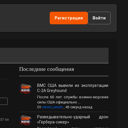
Регистрация
Войти
Последние сообщения
ВМС США вывели из эксплуатации
C-2A Greyhound
После 60 лет службы военно-морские
силы США официально ...
От
verum_verum
,
40 секунд назад
Разведывательно-ударный дрон
:37 пп
«Гербера-сикер»