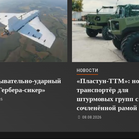
НОВОСТИ
ывательно-ударный
«Пластун-ТТМ»: н
Гербера-сикер»
транспортёр для
штурмовых групп с
26
сочленённой рамой
08.08.2026