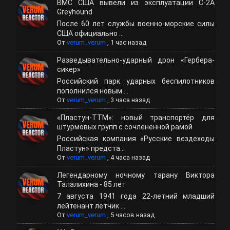
ВМС США вывели из эксплуатации C-2A
Greyhound
После 60 лет службы военно-морские силы
США официально ...
От
verum_verum
,
1 час назад
Разведывательно-ударный дрон «Гербера-
сикер»
Российский парк ударных беспилотников
пополнился новым ...
От
verum_verum
,
3 часа назад
«Пластун-ТТМ»: новый транспортёр для
штурмовых групп с сочленённой рамой
Российская компания «Русские вездеходы
Пластун» предста...
От
verum_verum
,
4 часа назад
Легендарному ночному тарану Виктора
Талалихина - 85 лет
7 августа 1941 года 22-летний младший
лейтенант летчик ...
От
verum_verum
,
5 часов назад