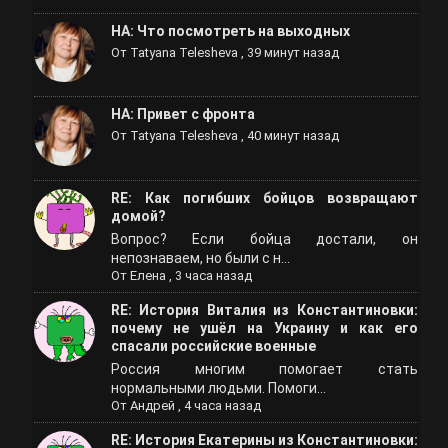
НА: Что посмотреть на выходных
От
Tatyana Telesheva
,
39 минут назад
НА: Привет с фронта
От
Tatyana Telesheva
,
40 минут назад
RE: Как погибших бойцов возвращают
домой?
Вопрос? Если бойца достали, он
непознаваем, но были с н...
От
Елена
,
3 часа назад
RE: История Виталия из Константиновки:
почему не ушёл на Украину и как его
спасали российские военные
Россия многим помогает стать
нормальными людьми. Помоги...
От
Андрей
,
4 часа назад
RE: История Екатерины из Константиновки: