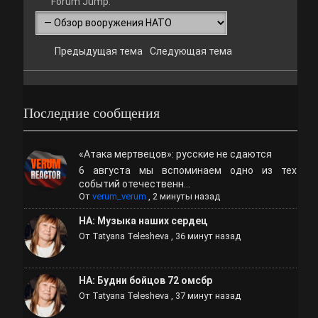
Forum Jump:
Предыдущая тема
Следующая тема
Последние сообщения
«Атака мертвецов»: русские не сдаются
6 августа мы вспоминаем одно из тех
событий отечественн...
От
verum_verum
,
2 минуты назад
НА: Музыка наших сердец
От
Tatyana Telesheva
,
36 минут назад
НА: Будни бойцов 72 омсбр
От
Tatyana Telesheva
,
37 минут назад