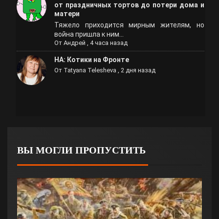
от праздничных тортов до потери дома и
матери
Тяжело приходится мирным жителям, но
война пришла к ним...
От
Андрей
,
4 часа назад
НА: Котики на Фронте
От
Tatyana Telesheva
,
2 дня назад
ВЫ МОГЛИ ПРОПУСТИТЬ