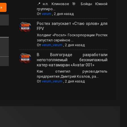
📍н.п. Клиновое 🎯 Бойцы Южной
 »
группиро...
От
verum
,
2 дня назад
Ростех запускает «Стаю орлов» для
FPV
Холдинг «Росэл» Госкорпорации Ростех
запустил серийное ...
От
verum_verum
,
2 дня назад
В Волгограде разработали
непотопляемый безэкипажный
катер-катамаран «Avatar 001»
Как отметил руководитель
предприятия Дмитрий Козлов, ра...
От
verum_verum
,
2 дня назад