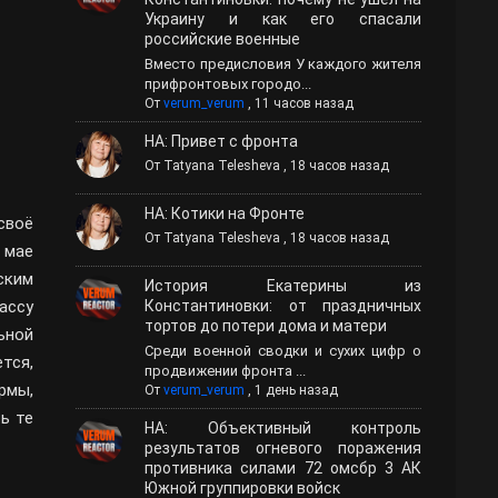
Украину и как его спасали
российские военные
Вместо предисловия У каждого жителя
прифронтовых городо...
От
verum_verum
,
11 часов назад
НА: Привет с фронта
От
Tatyana Telesheva
,
18 часов назад
НА: Котики на Фронте
своё
От
Tatyana Telesheva
,
18 часов назад
 мае
ским
История Екатерины из
ассу
Константиновки: от праздничных
тортов до потери дома и матери
ьной
Среди военной сводки и сухих цифр о
тся,
продвижении фронта ...
рмы,
От
verum_verum
,
1 день назад
ь те
НА: Объективный контроль
результатов огневого поражения
противника силами 72 омсбр 3 АК
Южной группировки войск