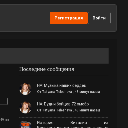
Регистрация
Войти
Последние сообщения
НА: Музыка наших сердец
От
Tatyana Telesheva
,
48 минут назад
НА: Будни бойцов 72 омсбр
От
Tatyana Telesheva
,
48 минут назад
:49 пп
История Виталия из
Константиновки: почему не ушёл на