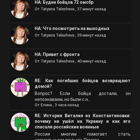
НА: Будни бойцов 72 омсбр
От
Tatyana Telesheva
,
37 минут назад
НА: Что посмотреть на выходных
От
Tatyana Telesheva
,
39 минут назад
НА: Привет с фронта
От
Tatyana Telesheva
,
40 минут назад
RE: Как погибших бойцов возвращают
домой?
Вопрос? Если бойца достали, он
непознаваем, но были с н...
От
Елена
,
3 часа назад
RE: История Виталия из Константиновки:
почему не ушёл на Украину и как его
спасали российские военные
Россия многим помогает стать