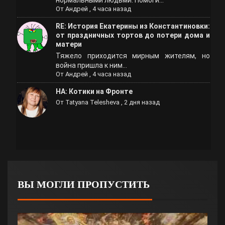
нормальными людьми. Помоги...
От
Андрей
,
4 часа назад
RE: История Екатерины из Константиновки:
от праздничных тортов до потери дома и
матери
Тяжело приходится мирным жителям, но
война пришла к ним...
От
Андрей
,
4 часа назад
НА: Котики на Фронте
От
Tatyana Telesheva
,
2 дня назад
ВЫ МОГЛИ ПРОПУСТИТЬ