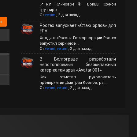
📍н.п. Клиновое 🎯 Бойцы Южной
группиро...
От
verum
,
2 дня назад
 »
Ростех запускает «Стаю орлов» для
FPV
Холдинг «Росэл» Госкорпорации Ростех
запустил серийное ...
От
verum_verum
,
2 дня назад
В Волгограде разработали
непотопляемый безэкипажный
катер-катамаран «Avatar 001»
Как отметил руководитель
предприятия Дмитрий Козлов, ра...
От
verum_verum
,
2 дня назад