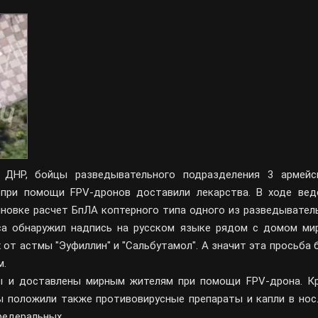
 ДНР, бойцы разведывательного подразделения 3 армейс
 при помощи FPV-дронов доставили лекарства. В ходе вед
новке расчет БпЛА коптерного типа одного из разведывател
са обнаружил надпись на русском языке рядом с домом ми
 от астмы "Эуфиллин" и "Сальбутамол". А значит эта просьба 
м.
ы и доставлены мирным жителям при помощи FPV-дрона. К
 положили также противовирусные препараты и капли в нос.
 федеральных…