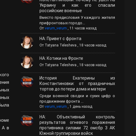
Украину и как его спасали
российские военные
Вместо предисловия У каждого жителя
прифронтовых городо...
От
verum_verum
,
11 часов назад
НА: Привет с фронта
От
Tatyana Telesheva
,
18 часов назад
НА: Котики на Фронте
От
Tatyana Telesheva
,
18 часов назад
кого
История Екатерины из
ения
Константиновки: от праздничных
тортов до потери дома и матери
ьных
Среди военной сводки и сухих цифр о
рных
продвижении фронта ...
была
От
verum_verum
,
1 день назад
НА: Объективный контроль
роме
результатов огневого поражения
 А в
противника силами 72 омсбр 3 АК
Южной группировки войск