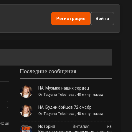
Регистрация
Войти
Последние сообщения
НА: Музыка наших сердец
От
Tatyana Telesheva
,
48 минут назад
НА: Будни бойцов 72 омсбр
От
Tatyana Telesheva
,
48 минут назад
:42 дп
История Виталия из
Константиновки: почему не ушёл на