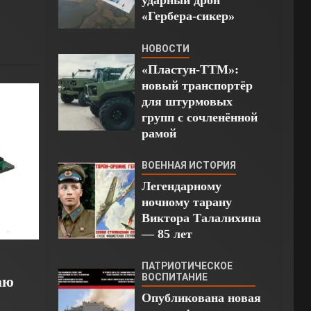
«Гербера-сикер»
НОВОСТИ
«Пластун-ТТМ»:
новый транспортёр
для штурмовых
групп с сочленённой
рамой
ВОЕННАЯ ИСТОРИЯ
Легендарному
ночному тарану
Виктора Талалихина
— 85 лет
ПАТРИОТИЧЕСКОЕ
ВОСПИТАНИЕ
аю
Опубликована новая