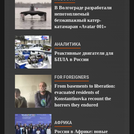
В Волгограде разработали
непотопляемый
безэкипажный катер-
катамаран «Avatar 001»
АНАЛИТИКА
Реактивные двигатели для
БПЛА в России
FOR FOREIGNERS
From basements to liberation:
evacuated residents of
Konstantinovka recount the
horrors they endured
АФРИКА
Россия в Африке: новые