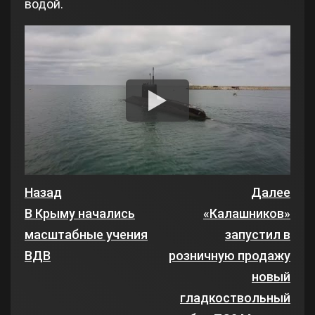
водой.
Назад
Далее
В Крыму начались
«Калашников»
масштабные учения
запустил в
ВДВ
розничную продажу
новый
гладкоствольный