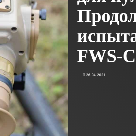
Продо
испыт
FWS-C
26.04.2021