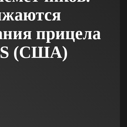
лжаются
ания прицела
S (США)