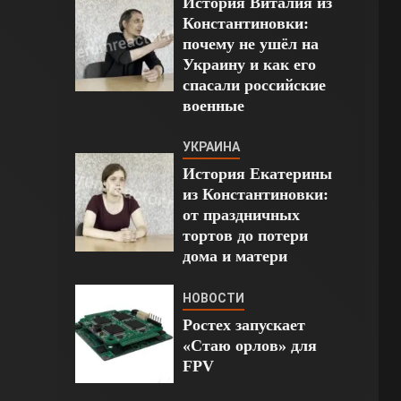
История Виталия из
Константиновки:
почему не ушёл на
Украину и как его
спасали российские
военные
УКРАИНА
История Екатерины
из Константиновки:
от праздничных
тортов до потери
дома и матери
НОВОСТИ
Ростех запускает
«Стаю орлов» для
FPV