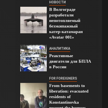
НОВОСТИ
В Волгограде
разработали
непотопляемый
безэкипажный
катер-катамаран
«Avatar 001»
АНАЛИТИКА
Реактивные
двигатели для БПЛА
в России
FOR FOREIGNERS
From basements to
liberation: evacuated
residents of
Konstantinovka
recount the horrors