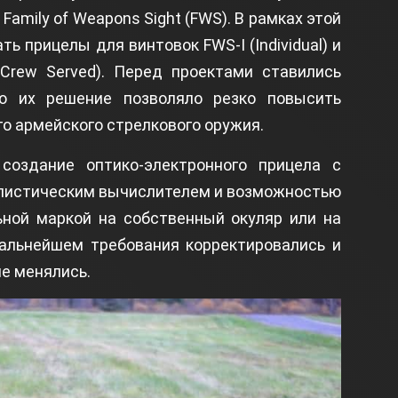
amily of Weapons Sight (FWS). В рамках этой
ь прицелы для винтовок FWS-I (Individual) и
Crew Served). Перед проектами ставились
о их решение позволяло резко повысить
о армейского стрелкового оружия.
оздание оптико-электронного прицела с
ллистическим вычислителем и возможностью
ьной маркой на собственный окуляр или на
альнейшем требования корректировались и
не менялись.