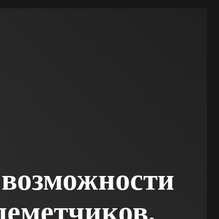
 возможности
леметчиков.