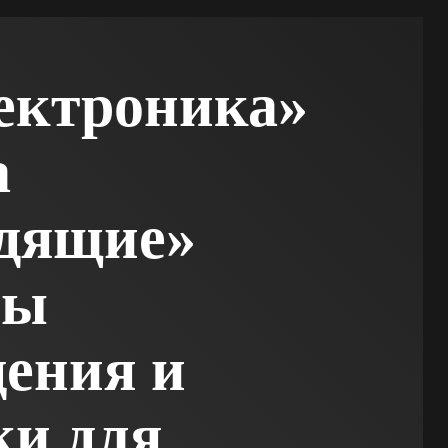
ектроника»
а
идящие»
ры
ения и
ки для