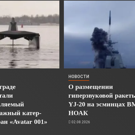
НОВОСТИ
граде
О размещении
тали
гиперзвуковой ракет
пляемый
YJ-20 на эсминцах 
ажный катер-
НОАК
ан «Avatar 001»
02.08.2026