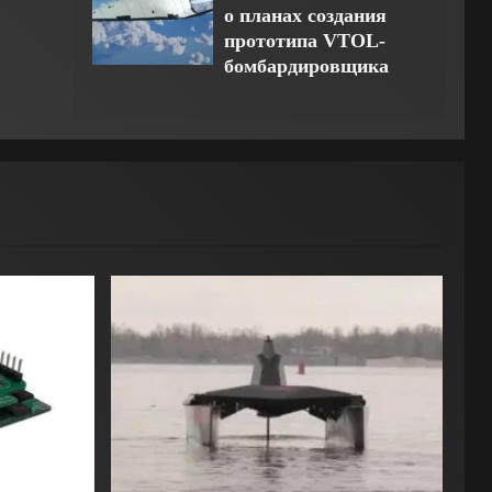
о планах создания
прототипа VTOL-
бомбардировщика