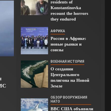
residents of
Konstantinovka
recount the horrors
they endured
АФРИКА
Россия в Африке:
новые рынки и
союзы
ВОЕННАЯ ИСТОРИЯ
О создании
Центрального
ы
полигона на Новой
ВМС
Земле
ОБЗОР ВООРУЖЕНИЯ
НАТО
ВВС США объявили