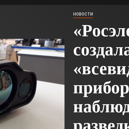
НОВОСТИ
«Росэл
создал
«всев
прибо
наблюд
развед