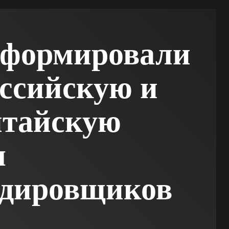
формировали
ссийскую и
итайскую
ы
рдировщиков