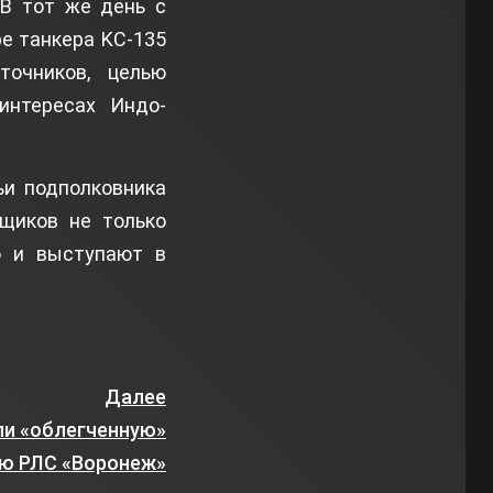
 В тот же день с
ре танкера KC-135
очников, целью
интересах Индо-
ьи подполковника
вщиков не только
о и выступают в
Далее
ли «облегченную»
ю РЛС «Воронеж»