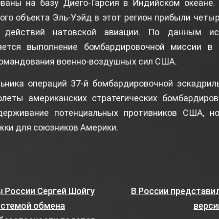
ваны на базу Диего-Гарсия в Индийском океане.
ого объекта Эль-Уэйд в этот регион прибыли четы
 действий натовской авиации. По данным ист
яется выполнение бомбардировочной миссии в 
командования военно-воздушных сил США.
ьника операций 37-й бомбардировочной эскадрил
олеты американских стратегических бомбардиро
держивание потенциальных противников США, н
жки для союзников Америки.
 России Сергей Шойгу
В России представи
истемой обмена
верси