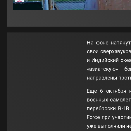
На фоне натяну
свои сверхзвуко
и Индийский оке
«азиатскую» б
направлены проти
Еще 6 октября н
военных самолет
переброски B-1B
Force при участ
уже выполнили не