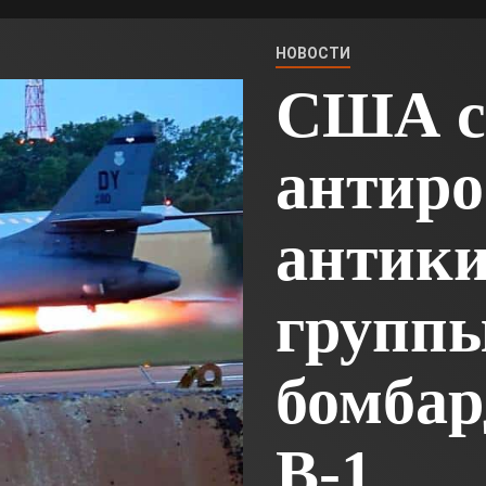
НОВОСТИ
США с
антиро
антик
групп
бомба
B-1