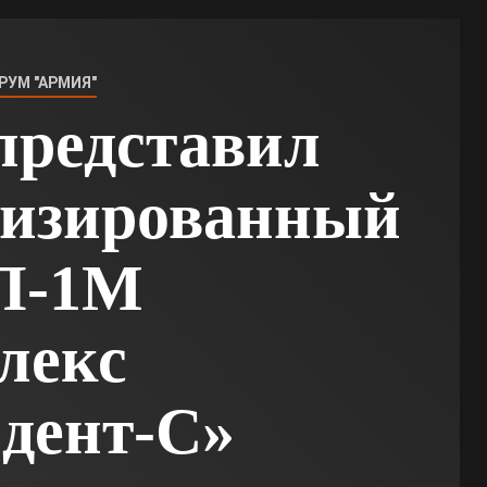
РУМ "АРМИЯ"
представил
низированный
П-1М
лекс
дент-С»