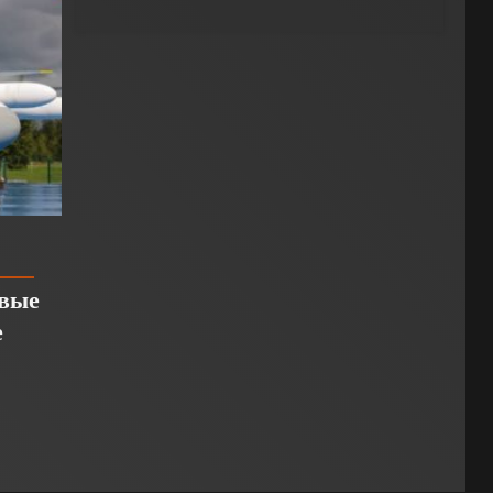
М
овые
е