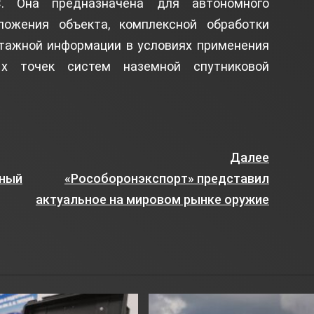
С. Она предназначена для автономного
ложения объекта, комплексной обработки
отажной информации в условиях применения
ых точек систем наземной спутниковой
Далее
нный
«Рособоронэкспорт» представил
актуальное на мировом рынке оружие