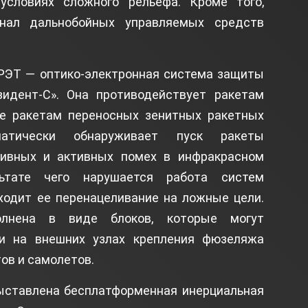
словиях сложного рельефа. Кроме того,
енал дальнобойных управляемых средств
КРЭТ — оптико-электронная система защиты
идент-С». Она противодействует ракетам
кже ракетам переносных зенитных ракетных
матически обнаруживает пуск ракеты
сивных и активных помех в инфракрасном
льтате чего нарушается работа систем
ходит ее перенацеливание на ложные цели.
олнена в виде блоков, которые могут
 и на внешних узлах крепления фюзеляжа
ов и самолетов.
ыставлена бесплатформенная инерциальная