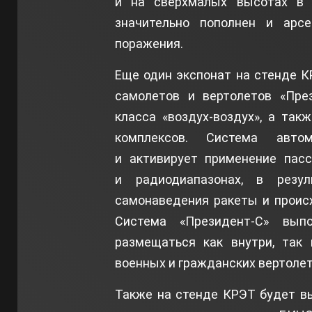
и на сверхмалых высотах в у
значительно пополнен и арс
поражения.
Еще один экспонат на стенде 
самолетов и вертолетов «През
класса «воздух-воздух», а та
комплексов. Система авто
и активирует применение пас
и радиодиапазонах, в резу
самонаведения ракеты и проис
Система «Президент-С» вып
размещаться как внутри, так
военных и гражданских вертолет
Также на стенде КРЭТ будет в