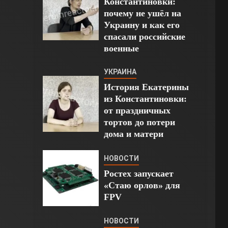
Константиновки:
почему не ушёл на
Украину и как его
спасали российские
военные
УКРАИНА
История Екатерины
из Константиновки:
от праздничных
тортов до потери
дома и матери
НОВОСТИ
Ростех запускает
«Стаю орлов» для
FPV
НОВОСТИ