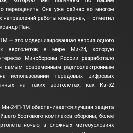
вязь, которую мы получаем по нашим
но переоценить. Она уже сейчас во многом
х направлений работы концерна», — отметил
ксандр Пан.
-1М — это модернизированная версия одного
х вертолетов в мире Ми-24, которую
нтересах Минобороны России разработало
ен самым современным радиоэлектронным
 на использовании передовых цифровых
танных на таких вертолетах, как Ка-52
а Ми-24П-1М обеспечивается лучшая защита
ейшего бортового комплекса обороны, более
ртолета ночью, в сложных метеоусловиях