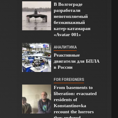
В Волгограде
разработали
непотопляемый
безэкипажный
катер-катамаран
«Avatar 001»
АНАЛИТИКА
Реактивные
двигатели для БПЛА
в России
FOR FOREIGNERS
From basements to
liberation: evacuated
residents of
Konstantinovka
recount the horrors
they endured