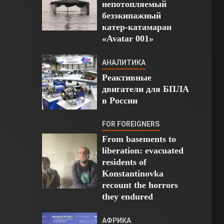
непотопляемый
безэкипажный
катер-катамаран
«Avatar 001»
АНАЛИТИКА
Реактивные
двигатели для БПЛА
в России
FOR FOREIGNERS
From basements to
liberation: evacuated
residents of
Konstantinovka
recount the horrors
they endured
АФРИКА