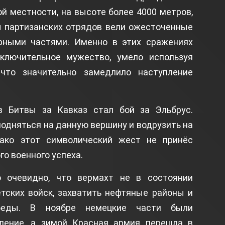
й местности, на высоте более 4000 метров,
ы партизанских отрядов вели ожесточенные
рными частями. Именно в этих сражениях
ключительное мужество, умело используя
что значительно замедлило наступление
 Битвы за Кавказ стал бой за Эльбрус.
одняться на данную вершину и водрузить на
нако этот символический жест не принёс
о военного успеха.
 очевидно, что вермахт не в состоянии
тских войск, захватить нефтяные районы и
обеды. В ноябре немецкие части были
ление, а зимой Красная армия перешла в