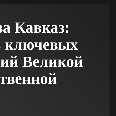
за Кавказ:
з ключевых
ий Великой
твенной