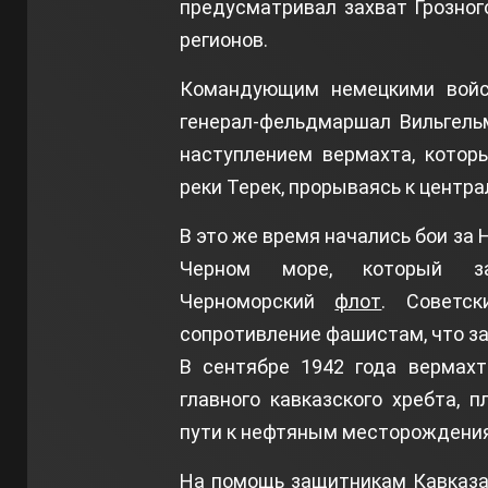
предусматривал захват Грозног
регионов.
Командующим немецкими войс
генерал-фельдмаршал Вильгель
наступлением вермахта, котор
реки Терек, прорываясь к центр
В это же время начались бои за
Черном море, который з
Черноморский
флот
. Советс
сопротивление фашистам, что з
В сентябре 1942 года вермахт
главного кавказского хребта, 
пути к нефтяным месторождениям
На помощь защитникам Кавказа