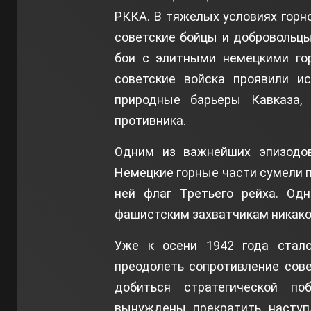
РККА. В тяжелых условиях горно
советские бойцы и добровольц
бои с элитными немецкими го
советские войска проявили ис
природные барьеры Кавказа, 
противника.
Одним из важнейших эпизодов
Немецкие горные части сумели п
ней флаг Третьего рейха. Од
фашистским захватчикам никаког
Уже к осени 1942 года стало
преодолеть сопротивление сове
добиться стратегической п
вынуждены прекратить наступ