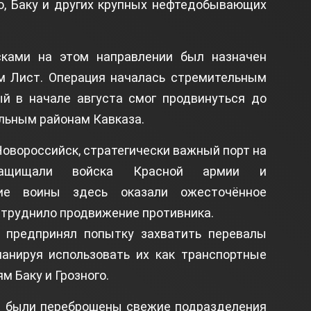
о, Баку и других крупных нефтедобывающих
ками на этом направлении был назначен
м Лист. Операция началась стремительным
ый в начале августа смог продвинуться до
альным районам Кавказа.
 Новороссийск, стратегически важный порт на
ащищали войска Красной армии и
кие воины здесь оказали ожесточённое
атруднило продвижение противника.
 предпринял попытку захватить перевалы
планируя использовать их как транспортные
 Баку и Грозного.
 были переброшены свежие подразделения