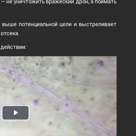
— не уничтожить вражеский дрон, а поймать
я выше потенциальной цели и выстреливает
 отсека.
 действии:
Play
Video