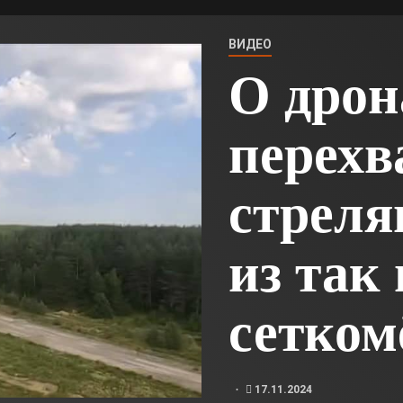
ВИДЕО
О дрон
перехв
стрел
из так
сетком
17.11.2024