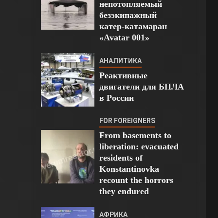
непотопляемый
безэкипажный
катер-катамаран
«Avatar 001»
АНАЛИТИКА
Реактивные
двигатели для БПЛА
в России
FOR FOREIGNERS
From basements to
liberation: evacuated
residents of
Konstantinovka
recount the horrors
they endured
АФРИКА