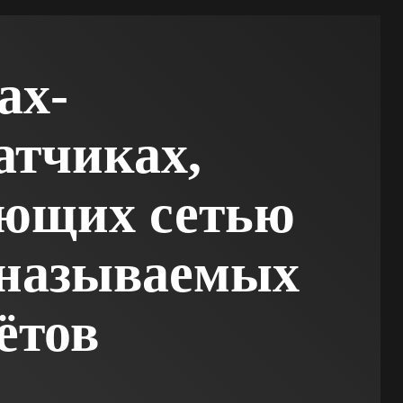
ах-
атчиках,
яющих сетью
 называемых
ëтов