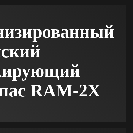
низированный
нский
жирующий
ипас RAM‑2X