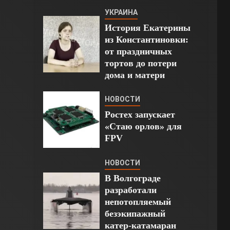
УКРАИНА
История Екатерины
из Константиновки:
от праздничных
тортов до потери
дома и матери
НОВОСТИ
Ростех запускает
«Стаю орлов» для
FPV
НОВОСТИ
В Волгограде
разработали
непотопляемый
безэкипажный
катер-катамаран