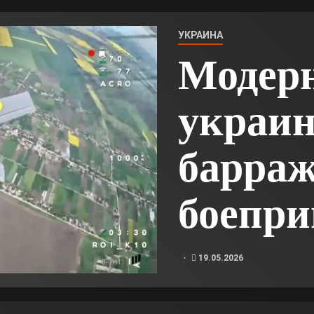
УКРАИНА
Модер
украи
барра
боепр
19.05.2026