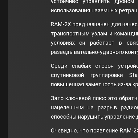
устойчиво управлять дроном
использования наземных ретран
RAM‑2X предназначен для нанесе
транспортным узлам и командны
условиях он работает в свя
разведывательно‑ударного конт
Среди слабых сторон устрой
спутниковой группировки St
повышенная заметность из‑за к
Зато ключевой плюс это обратн
нацеленным на разрыв радиок
способны нарушить управление 
Очевидно, что появление RAM‑2