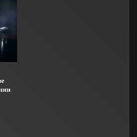
зе
нии