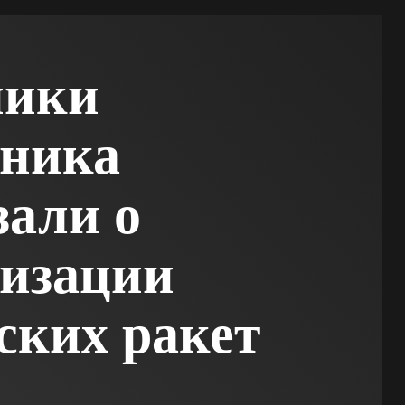
ники
вника
зали о
изации
ских ракет