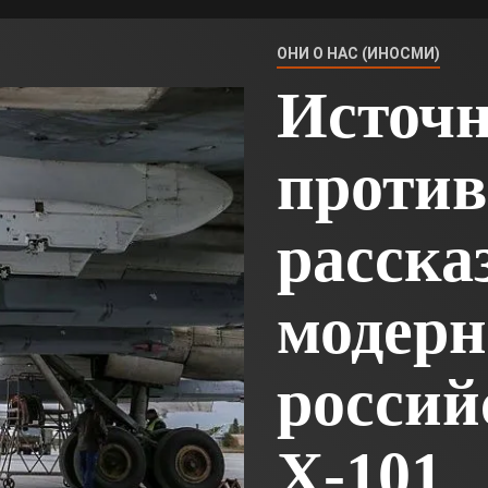
ОНИ О НАС (ИНОСМИ)
Источ
проти
расска
модерн
россий
Х-101