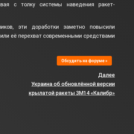
ивая с толку системы наведения ракет-
иков, эти доработки заметно повысили
нили её перехват современными средствами
Обсудить на форуме »
Далее
Украина об обновлённой версии
крылатой ракеты 3М14 «Калибр»