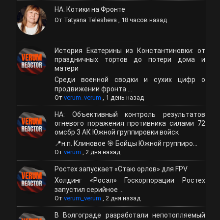
НА: Котики на Фронте
От
Tatyana Telesheva
,
18 часов назад
История Екатерины из Константиновки: от
праздничных тортов до потери дома и
матери
Среди военной сводки и сухих цифр о
продвижении фронта ...
От
verum_verum
,
1 день назад
НА: Объективный контроль результатов
огневого поражения противника силами 72
омсбр 3 АК Южной группировки войск
📍н.п. Клиновое 🎯 Бойцы Южной группиро...
От
verum
,
2 дня назад
Ростех запускает «Стаю орлов» для FPV
Холдинг «Росэл» Госкорпорации Ростех
запустил серийное ...
От
verum_verum
,
2 дня назад
В Волгограде разработали непотопляемый