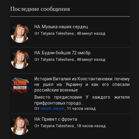
Последние сообщения
НА: Музыка наших сердец
От
Tatyana Telesheva
,
48 минут назад
НА: Будни бойцов 72 омсбр
От
Tatyana Telesheva
,
48 минут назад
История Виталия из Константиновки: почему
не ушёл на Украину и как его спасали
российские военные
Вместо предисловия У каждого жителя
прифронтовых городо...
От
verum_verum
,
11 часов назад
НА: Привет с фронта
От
Tatyana Telesheva
,
18 часов назад