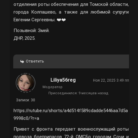
отделения роты обеспечения для Томской области,
города Колпашево, а также для любимой супруги
Евгении Сергеевны. ❤️❤️
Позывной: Змей.
ДНР, 2025.
Ответить
Liliya56reg
Ноя 22, 2025 3:49 пп
Модератор
Присоединился: 9 месяцев назад
Записи: 30
https://rutube.ru/shorts/a4d514f589cdadde5446aa7d5a
9998c0/?r=a
Привет с фронта передает военнослужащий роты
подвоза боеприпасов 72-й ОМСБр городам Сочи и