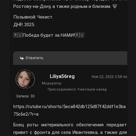
Ростову-на-Дону, а также родным и близким. 🐻
Позывной: Чекист.
ДНР, 2025.
🇷🇺Победа будет за НАМИ!🇷🇺
Ответить
Liliya56reg
Ноя 22, 2025 3:58 пп
Модератор
Присоединился: 9 месяцев назад
Записи: 30
https://rutube.ru/shorts/5eca842db125d87f42ddf1e3ba
75c6e2/?r=a
Боец роты материального обеспечения передает
привет с фронта для села Ивантеевка, а также для