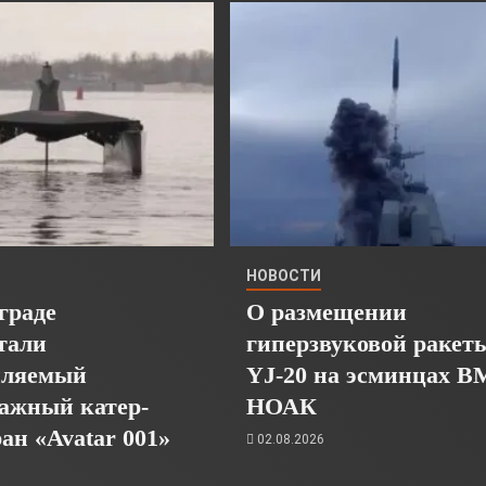
НОВОСТИ
граде
О размещении
тали
гиперзвуковой ракет
пляемый
YJ-20 на эсминцах 
ажный катер-
НОАК
ан «Avatar 001»
02.08.2026