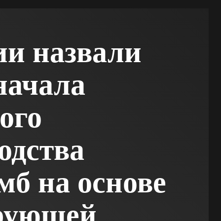
ии назвали
начала
ого
одства
мб на основе
рующей