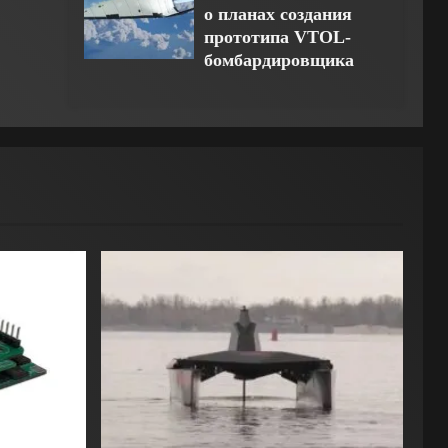
о планах создания
прототипа VTOL-
бомбардировщика