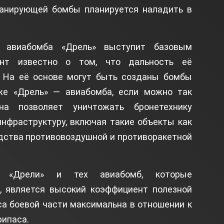
ланирующей бомбы планируется наладить в
я авиабомба «Дрель» выступит базовым
нт известно о том, что дальность её
. На её основе могут быть созданы бомбы
же «Дрель» — авиабомба, если можно так
Она позволяет уничтожать бронетехнику
инфраструктуру, включая такие объекты как
дства противовоздушной и противоракетной
ью «Дрели» и тех авиабомб, которые
, является высокий коэффициент полезной
са боевой части максимальна в отношении к
рипаса.