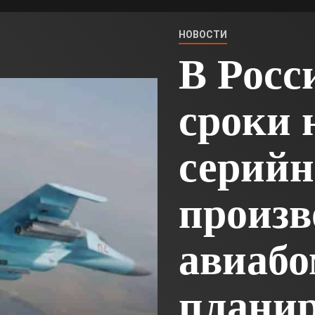
НОВОСТИ
В Росс
сроки 
серийн
произв
авиабо
плани