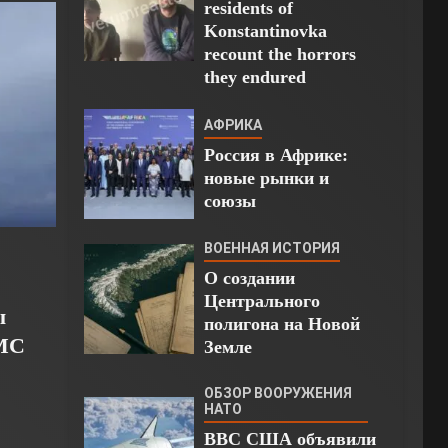
residents of
Konstantinovka
recount the horrors
they endured
АФРИКА
Россия в Африке:
новые рынки и
союзы
ВОЕННАЯ ИСТОРИЯ
О создании
Центрального
ы
полигона на Новой
ВМС
Земле
ОБЗОР ВООРУЖЕНИЯ
НАТО
ВВС США объявили