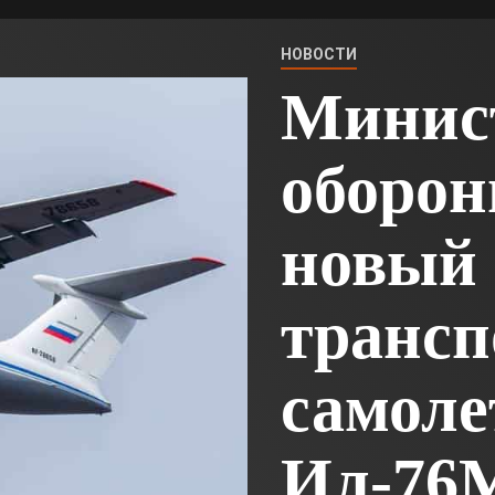
НОВОСТИ
Минис
оборон
новый 
транс
самоле
Ил-76