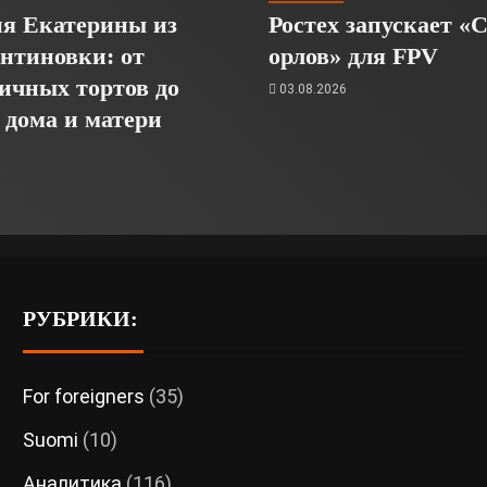
я Екатерины из
Ростех запускает «
нтиновки: от
орлов» для FPV
ичных тортов до
03.08.2026
 дома и матери
6
РУБРИКИ:
For foreigners
(35)
Suomi
(10)
Аналитика
(116)