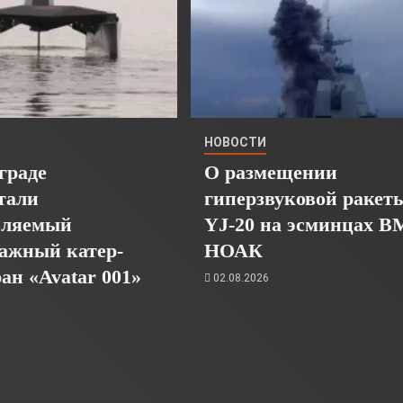
НОВОСТИ
граде
О размещении
тали
гиперзвуковой ракет
пляемый
YJ-20 на эсминцах 
ажный катер-
НОАК
ан «Avatar 001»
02.08.2026