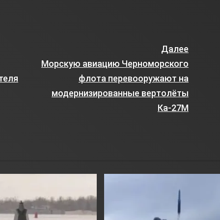
Далее
Морскую авиацию Черноморского
теля
флота перевооружают на
модернизированные вертолёты
Ка-27М