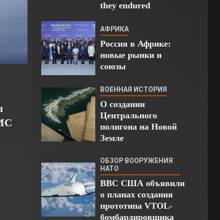
they endured
АФРИКА
Россия в Африке:
новые рынки и
союзы
ВОЕННАЯ ИСТОРИЯ
О создании
ы
Центрального
ВМС
полигона на Новой
Земле
ОБЗОР ВООРУЖЕНИЯ
НАТО
ВВС США объявили
о планах создания
прототипа VTOL-
бомбардировщика