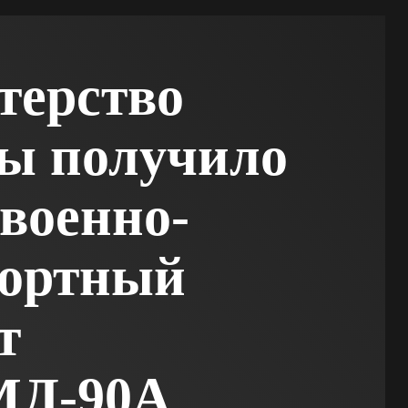
терство
ы получило
военно-
портный
т
МД-90А