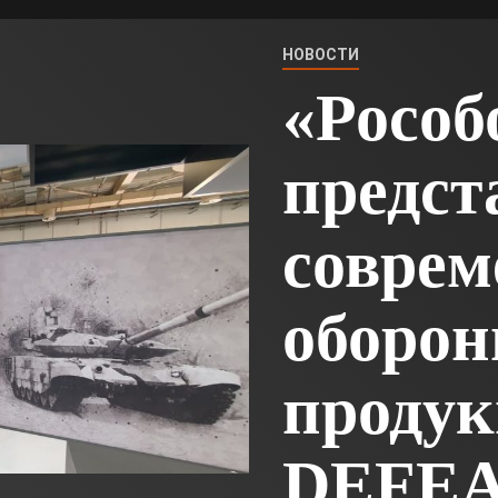
НОВОСТИ
«Рособ
предст
совре
оборо
продук
DEFEA