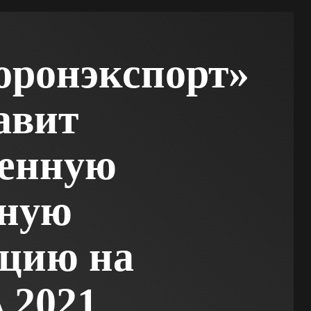
оронэкспорт»
авит
менную
нную
цию на
 2021