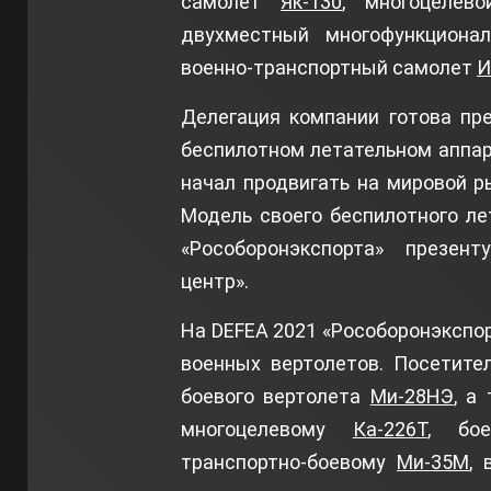
самолет
Як-130
, многоцелев
двухместный многофункциона
военно-транспортный самолет
И
Делегация компании готова п
беспилотном летательном аппар
начал продвигать на мировой р
Модель своего беспилотного ле
«Рособоронэкспорта» презен
центр».
На DEFEA 2021 «Рособоронэкспо
военных вертолетов. Посетите
боевого вертолета
Ми-28НЭ
, а
многоцелевому
Ка-226Т
, бое
транспортно-боевому
Ми-35М
,