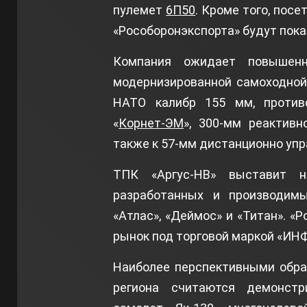
пулемет
6П50
. Кроме того, пос
«Рособоронэкспорта» будут пок
Компания ожидает повышенн
модернизированной самоходной
НАТО калибр 155 мм, против
«
Корнет-ЭМ
», 300-мм реактивн
также к 57-мм дистанционно уп
ТПК «Аргус-НВ» выставит н
разработанных и производимы
«Атлас», «Деймос» и «Титан». «
рынок под торговой маркой «ИН
Наиболее перспективными обра
региона считаются демонст