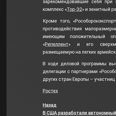
зарекомендовавшие себя при 
комплекс «
Тор-Э2
» и зенитный р
Кроме того, «Рособоронэкспор
противодействия малоразмерн
имеющим положительный оп
«
Репеллент
» и его сверхмоб
размещаемую на легких армейск
В ходе деловой программы выс
делегации с партнерами «Рособо
других стран Европы – участниц 
Ростех
Назад
В США разработали автономны