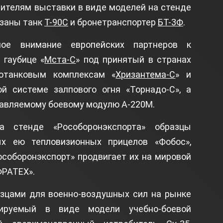
етителям выставки в виде моделей на стенде
азаны танк
Т-90С
и бронетранспортер
БТ-3Ф
.
ое внимание европейских партнеров к
 гаубице «
Мста-С
» под принятый в странах
отанковым комплексам «
Хризантема-С
» и
ой системе залпового огня «Торнадо-С», а
равляемому боевому модулю А-220М.
а стенде «Рособоронэкспорта» образцы
х ею тепловизионных прицелов «Фобос»,
Рособоронэкспорт» продвигает их на мировой
ФРАТЕХ».
зцами для военно-воздушных сил на рынке
рируемый в виде модели учебно-боевой