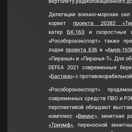
вертолету радиолокационного до
Делегации военно-морских сил
корвет
проекта 20382 «Ти
катер
БК-16Э
и скоростные 
«Рособоронэкспорт» также пре
лодки
проекта 636
и «
Амур-165
«Пиранья» и «Пиранья-Т». Для о
DEFEA 2021 современные бере
«
Бастион
» с противокорабельной
«Рособоронэкспорт» продем
современных средств ПВО и РЭБ
перспективой обладают выстав
комплекс «
Викинг
», зенитная 
«Триумф»
, переносной зенитн