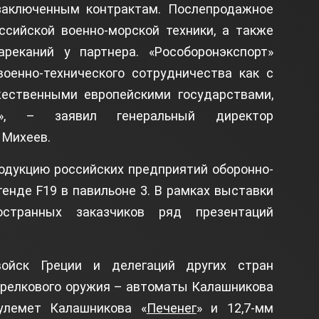
заключенным контрактам. Послепродажное
ссийской военно-морской техники, а также
еканий у партнера. «Рособоронэкспорт»
оенно-технического сотрудничества как с
жественными европейскими государствами,
», – заявил генеральный директор
 Михеев.
одукцию российских предприятий оборонно-
енде F19 в павильоне 3. В рамках выставки
странных заказчиков ряд презентаций
войск Греции и делегаций других стран
трелкового оружия – автоматы Калашникова
пулемет Калашникова «
Печенег
» и 12,7-мм