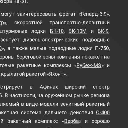
зора Ка-31.
 могут заинтересовать фрегат «
Гепард-3.9
»,
гр»
, скоростной транспортно-десантный
штурмовые лодки
БК-10
,
БК-10М
и
БК-9
.
зентует дизель-электрические подводные
0
», а также малые подводные лодки П-750,
бороны береговой зоны компания покажет на
говые ракетные комплексы «
Рубеж-МЭ
» и
 крылатой ракетой «
Яхонт
».
онстрирует в Афинах широкий спектр
. В частности, на оружейном рынке региона
ляемый в виде модели зенитный ракетный
ракетная система дальнего действия
С-400
ый ракетный комплекс «
Верба
» и хорошо