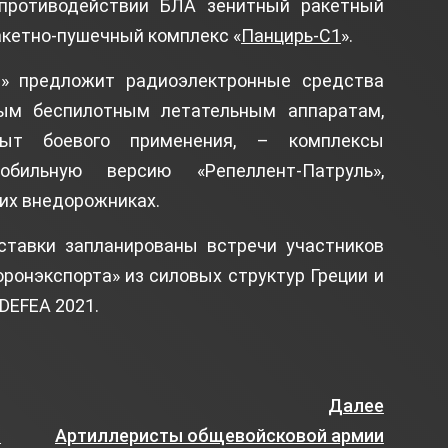
противодействии БЛА зенитный ракетный
акетно-пушечный комплекс «
Панцирь-С1
».
т» предложит радиоэлектронные средства
ым беспилотным летательным аппаратам,
ыт боевого применения, – комплексы
ильную версию «Репеллент-Патруль»,
их внедорожниках.
тавки запланированы встречи участников
ронэкспорта» из силовых структур Греции и
DEFEA 2021.
Далее
й
Артиллеристы общевойсковой армии