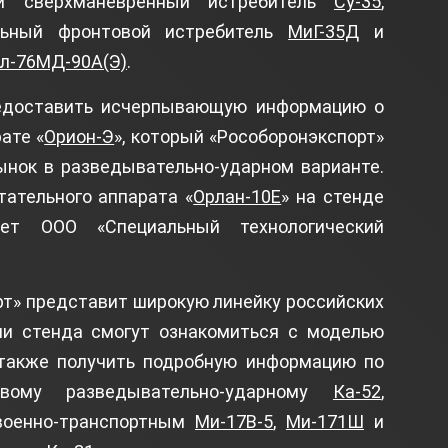
ой сверхманевренный истребитель
Су-35
,
льный фронтовой истребитель
МиГ-35Д
и
л-76МД-90А(Э)
.
редоставить исчерпывающую информацию о
ате «
Орион-Э
», который «Рособоронэкспорт»
ынок в разведывательно-ударном варианте.
тательного аппарата «
Орлан-10Е
» на стенде
тует ООО «Специальный технологический
рт» представит широкую линейку российских
ли стенда смогут ознакомиться с моделью
 также получить подробную информацию по
вому разведывательно-ударному
Ка-52
,
 военно-транспортным
Ми-17В-5
,
Ми-171Ш
и