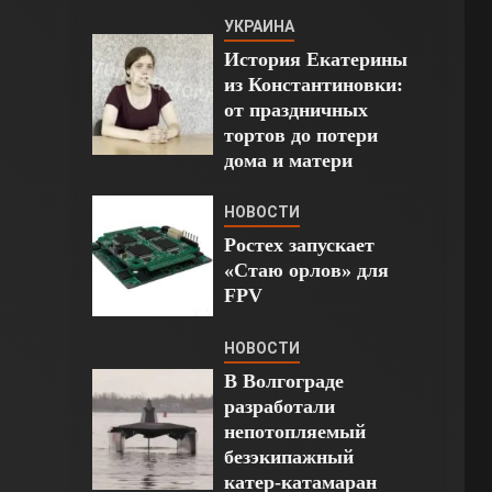
УКРАИНА
История Екатерины
из Константиновки:
от праздничных
тортов до потери
дома и матери
НОВОСТИ
Ростех запускает
«Стаю орлов» для
FPV
НОВОСТИ
В Волгограде
разработали
непотопляемый
безэкипажный
катер-катамаран