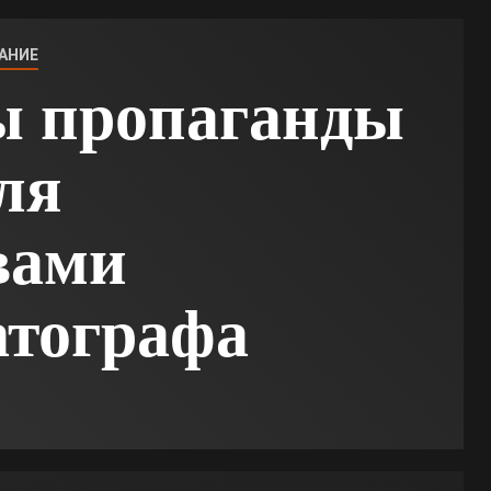
АНИЕ
ы пропаганды
ля
вами
атографа