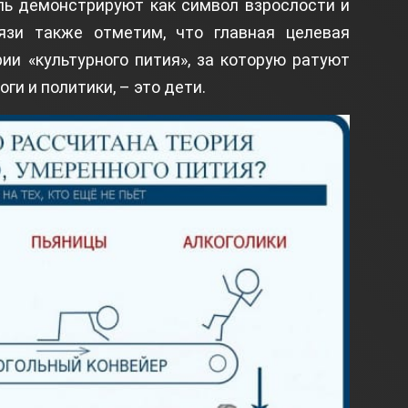
ль демонстрируют как символ взрослости и
язи также отметим, что главная целевая
ии «культурного пития», за которую ратуют
ги и политики, – это дети.