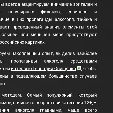
мы всегда акцентируем внимание зрителей и
ра популярных
фильмов, сериалов
и
личие в них пропаганды алкоголя, табака и
ывает проведённый анализ, элементы этой
большей или меньшей мере присутствуют
российских картинах.
руем накопленный опыт, выделив наиболее
ды пропаганды алкоголя средствами
ка из
интервью Геннадия Онищенко
, чтобы
цены в подавляющем большинстве случаев
но.
методам. Самый популярный, который
ьмов, начиная с возрастной категории 12+, –
ения алкоголя главными, чаще всего