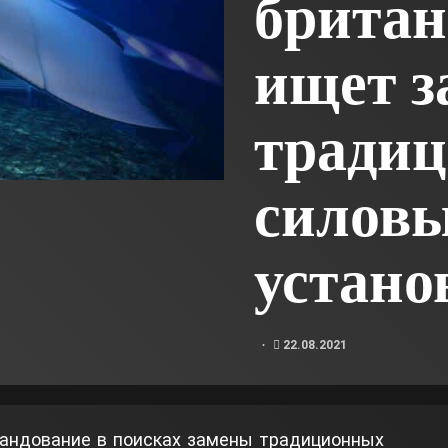
британ
ищет з
тради
силов
устано
22.08.2021
мандование в поисках замены традиционных