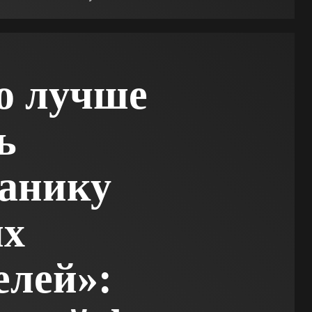
о лучше
ь
анику
их
елей»: