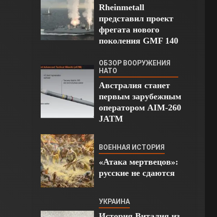
Rheinmetall
представил проект
фрегата нового
поколения GMF 140
ОБЗОР ВООРУЖЕНИЯ
НАТО
Австралия станет
первым зарубежным
оператором AIM-260
JATM
ВОЕННАЯ ИСТОРИЯ
«Атака мертвецов»:
русские не сдаются
УКРАИНА
История Виталия из