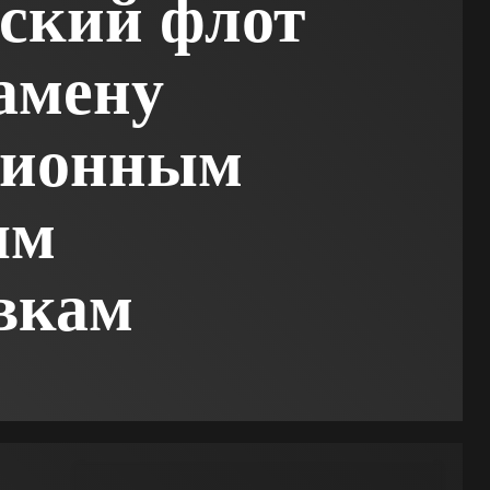
ский флот
амену
ционным
ым
вкам