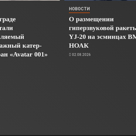
НОВОСТИ
граде
О размещении
тали
гиперзвуковой ракет
пляемый
YJ-20 на эсминцах 
ажный катер-
НОАК
ан «Avatar 001»
02.08.2026