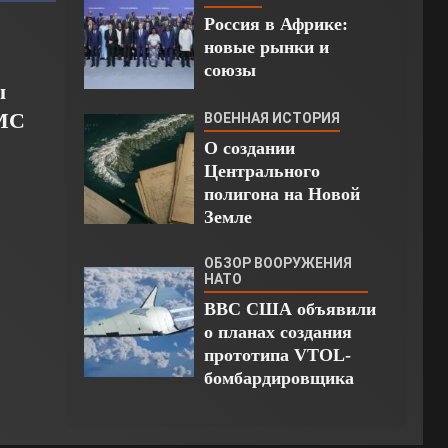
Россия в Африке:
новые рынки и
союзы
ы
ВМС
ВОЕННАЯ ИСТОРИЯ
О создании
Центрального
полигона на Новой
Земле
ОБЗОР ВООРУЖЕНИЯ
НАТО
ВВС США объявили
о планах создания
прототипа VTOL-
бомбардировщика