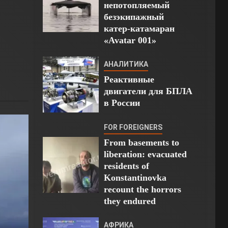
непотопляемый
безэкипажный
катер-катамаран
«Avatar 001»
АНАЛИТИКА
Реактивные
двигатели для БПЛА
в России
FOR FOREIGNERS
From basements to
liberation: evacuated
residents of
Konstantinovka
recount the horrors
they endured
АФРИКА