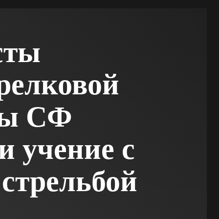
сты
релковой
ды СФ
и учение с
 стрельбой