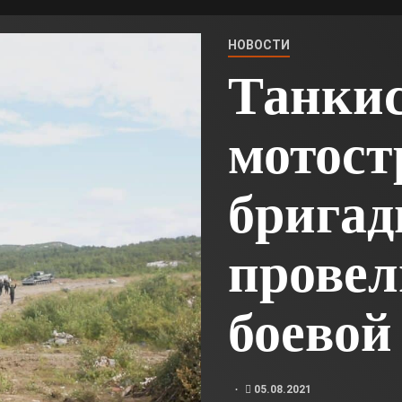
НОВОСТИ
Танки
мотост
брига
провел
боевой
05.08.2021