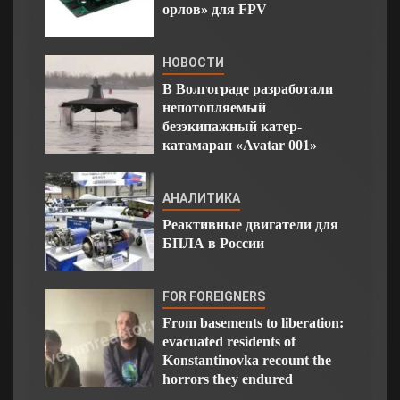
орлов» для FPV
НОВОСТИ
В Волгограде разработали
непотопляемый
безэкипажный катер-
катамаран «Avatar 001»
АНАЛИТИКА
Реактивные двигатели для
БПЛА в России
FOR FOREIGNERS
From basements to liberation:
evacuated residents of
Konstantinovka recount the
horrors they endured