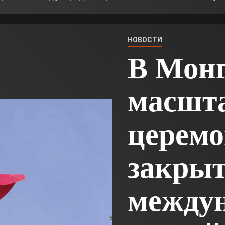
НОВОСТИ
В Мон
масшт
церем
закры
междун