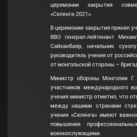
церемонии закрытия совмес
«Селенга-2021».
В церемонии закрытия принял у
ВВО генерал-лейтенант Михаи
Сайханбаяр, начальник сухоп
руководитель учения от российс
от монгольской стороны – бригад
Министр обороны Монголии Г. 
участников международного во
учения министр отметил, что о
между нашими странами стрем
учения «Селенга» имеют важно
повышения профессиональ
военнослужащими.