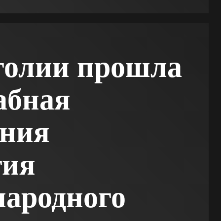
голии прошла
абная
ония
тия
ародного