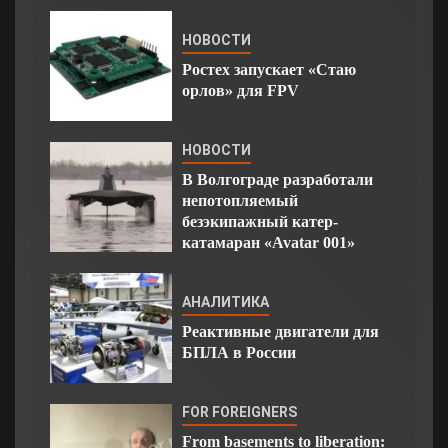
НОВОСТИ
Ростех запускает «Стаю
орлов» для FPV
НОВОСТИ
В Волгограде разработали
непотопляемый
безэкипажный катер-
катамаран «Avatar 001»
АНАЛИТИКА
Реактивные двигатели для
БПЛА в России
FOR FOREIGNERS
From basements to liberation: