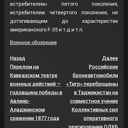
истребителем» пятого поколения,
истребителем четвертого поколения, не
дотягивающим до характеристик
американского F-35 и т.д и т.п.
Военное обозрение
Назад
Далее
Перелом на
Российские
Кавказском театре
бронеавтомобили
военных действий —
«Тигр» переброшены
годовщина победы в
в Таджикистан на
Авлияр-
совместное учение
Аладжинском
Коллективных сил
сражении 1877 года
оперативного
реагирования ОДКБ