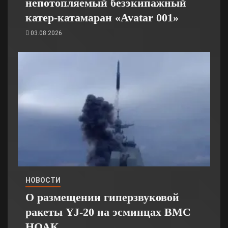
непотопляемый безэкипажный
катер-катамаран «Avatar 001»
03.08.2026
НОВОСТИ
О размещении гиперзвуковой
ракеты YJ-20 на эсминцах ВМС
НОАК