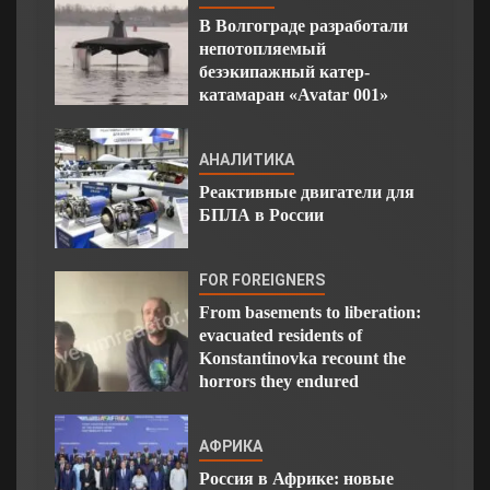
В Волгограде разработали
непотопляемый
безэкипажный катер-
катамаран «Avatar 001»
АНАЛИТИКА
Реактивные двигатели для
БПЛА в России
FOR FOREIGNERS
From basements to liberation:
evacuated residents of
Konstantinovka recount the
horrors they endured
АФРИКА
Россия в Африке: новые