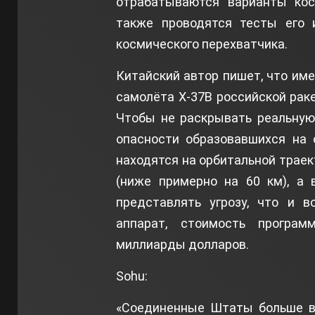
отрабатываются варианты кос
также проводятся тесты его и
космического перехватчика.
Китайский автор пишет, что им
самолёта X-37B российской рак
Чтобы не раскрывать реальную
опасности образовавшихся на 
находятся на орбитальной трае
(ниже примерно на 60 км), а 
представлять угрозу, что и 
аппарат, стоимость програм
миллиарды долларов.
Sohu:
«Соединенные Штаты больше вс