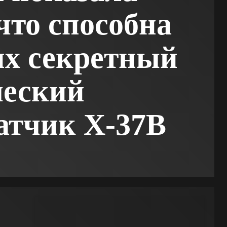
то способна
их секретный
ческий
атчик X-37B