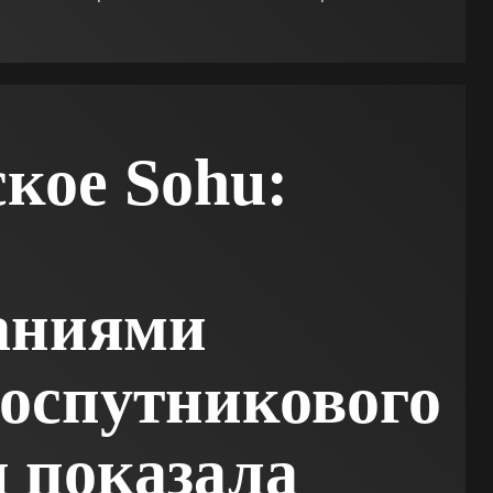
кое Sohu:
аниями
оспутникового
 показала