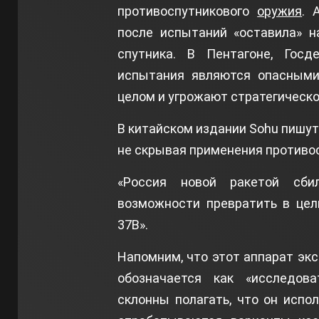
противоспутникового
оружия
. 
после испытаний «оставила» н
спутника. В Пентагоне, Гос
испытания являются опасными
целом и угрожают стратегическо
В китайском издании Sohu пишут
не скрывая применения противос
«Россия новой ракетой сби
возможности превратить в цел
37B».
Напомним, что этот аппарат эк
обозначается как «исследов
склонны полагать, что он испо