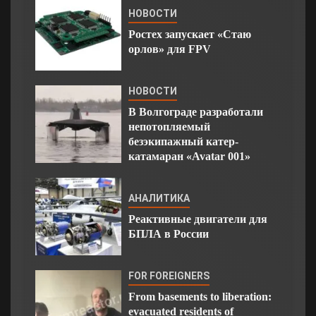
НОВОСТИ
Ростех запускает «Стаю
орлов» для FPV
НОВОСТИ
В Волгограде разработали
непотопляемый
безэкипажный катер-
катамаран «Avatar 001»
АНАЛИТИКА
Реактивные двигатели для
БПЛА в России
FOR FOREIGNERS
From basements to liberation:
evacuated residents of