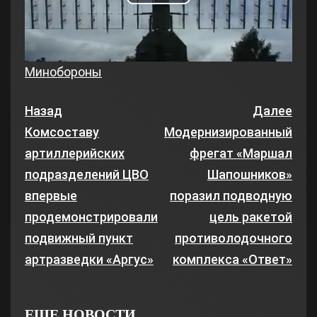
Play
Video
Минобороны
Назад
Далее
Комсоставу
Модернизированный
артиллерийских
фрегат «Маршал
подразделений ЦВО
Шапошников»
впервые
поразил подводную
продемонстрировали
цель ракетой
подвижный пункт
противолодочного
артразведки «Аргус»
комплекса «Ответ»
ЕЩЕ НОВОСТИ