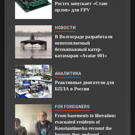
Ростех запускает «Стаю
орлов» для FPV
НОВОСТИ
В Волгограде разработали
непотопляемый
безэкипажный катер-
катамаран «Avatar 001»
АНАЛИТИКА
Реактивные двигатели для
БПЛА в России
FOR FOREIGNERS
From basements to liberation:
evacuated residents of
Konstantinovka recount the
horrors they endured