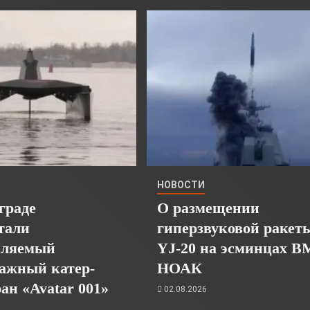
НОВОСТИ
граде
О размещении
тали
гиперзвуковой ракет
пляемый
YJ-20 на эсминцах 
ажный катер-
НОАК
ан «Avatar 001»
02.08.2026