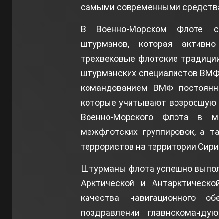
самыми современными средства
В Военно-Морском Флоте со
штурманов, которая активн
трехвековые флотские традици
штурманских специалистов ВМФ
командованием ВМФ постоянн
которые учитывают возросшую и
Военно-Морского Флота в м
межфлотских группировок, а 
террористов на территории Сири
Штурманы флота успешно выпол
Арктической и Антарктическо
качества навигационного о
поздравлении главнокоманду