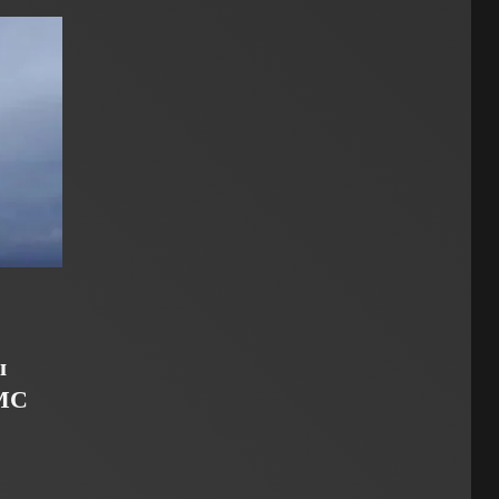
ы
ВМС