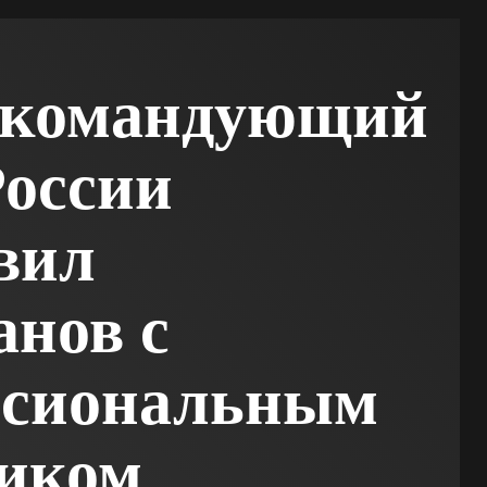
окомандующий
оссии
вил
нов с
ссиональным
ником