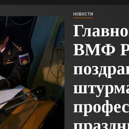
НОВОСТИ
Главн
ВМФ Р
поздра
штурма
профе
празд