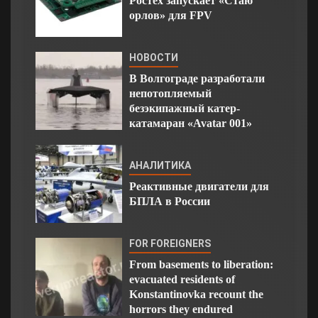
Ростех запускает «Стаю
орлов» для FPV
НОВОСТИ
В Волгограде разработали
непотопляемый
безэкипажный катер-
катамаран «Avatar 001»
АНАЛИТИКА
Реактивные двигатели для
БПЛА в России
FOR FOREIGNERS
From basements to liberation:
evacuated residents of
Konstantinovka recount the
horrors they endured