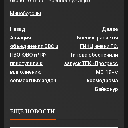
около 10 тысяч военнослужащих.
Минобороны
Назад
Далее
Авиация
Боевые расчеты
объединения ВВС и
ГИКЦ имени Г.С.
ПВО ЮВО и ЧФ
Титова обеспечили
приступила к
запуск ТГК «Прогресс
выполнению
МС-19» с
совместных задач
космодрома
Байконур
ЕЩЕ НОВОСТИ