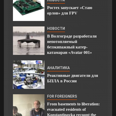
НОВОСТИ
Ростех запускает «Стаю
орлов» для FPV
НОВОСТИ
В Волгограде разработали
непотопляемый
безэкипажный катер-
катамаран «Avatar 001»
АНАЛИТИКА
Реактивные двигатели для
БПЛА в России
FOR FOREIGNERS
From basements to liberation:
evacuated residents of
Konstantinovka recount the