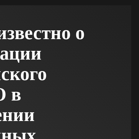
известно о
кации
ского
 в
ении
жных