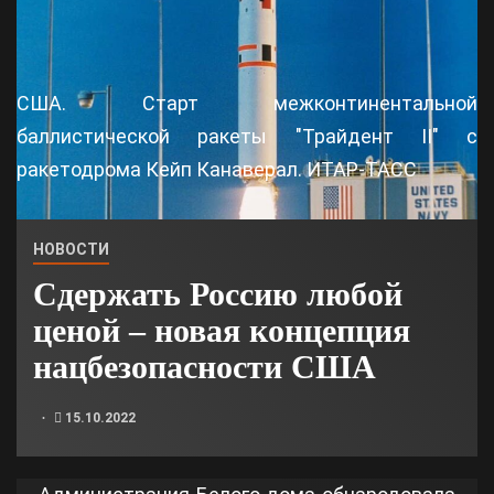
США. Старт межконтинентальной
баллистической ракеты "Трайдент II" с
ракетодрома Кейп Канаверал. ИТАР-ТАСС
НОВОСТИ
Сдержать Россию любой
ценой – новая концепция
нацбезопасности США
15.10.2022