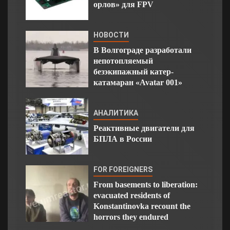
орлов» для FPV
НОВОСТИ
В Волгограде разработали
непотопляемый
безэкипажный катер-
катамаран «Avatar 001»
АНАЛИТИКА
Реактивные двигатели для
БПЛА в России
FOR FOREIGNERS
From basements to liberation:
evacuated residents of
Konstantinovka recount the
horrors they endured